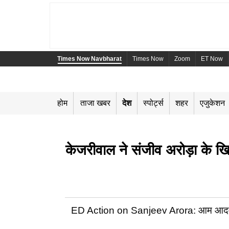
Times Now Navbharat
Times Now
Zoom
ET Now
होम
ताजा खबर
देश
स्पोर्ट्स
शहर
एजुकेशन
केजरीवाल ने संजीव अरोड़ा के 
ED Action on Sanjeev Arora: आम आदमी पार्टी