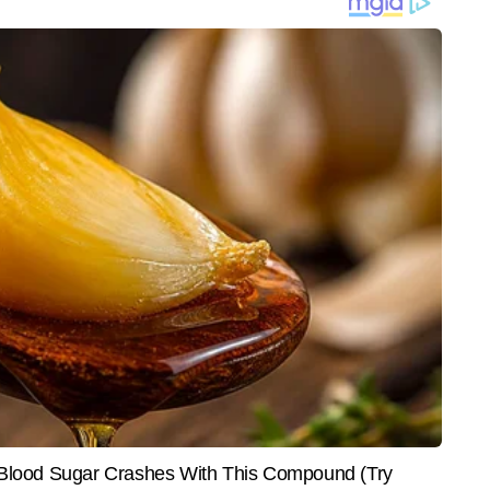
गों को बचाया। आज गुरुओं की कुर्बानी से प्रेरणा लेकर पंजाब मोदी जी के
 से बचाएगा।''
EDUCATION
ENTER
 के साथ फरक्का जल संधि का
Sarkari Naukri: रेलवे से लेकर बैंक तक
Rachi
हो, पहले बिहार का हित देखें',
में बंपर भर्ती, 07 हजार पदों पर मिलेगा मौका
Huma Q
द की सरकार से अपील
'जब होन
ल में सीनियर कॉपी एडिटर के रूप में कार्यरत हैं और मीडिया में 9 वर्षों का अनुभव रखते 
सिल करने के बाद से ही वे न्यूजरूम के विभिन्न आयामों—कॉपी एडिटिंग, कंटेंट क्यूरेशन और 
और पढ़ें
के साथ काम कर रहे हैं। राष्ट्रीय, अंतरराष्ट्रीय और ब्रेकिंग न्यूज पर उनकी मजबूत पकड़ 