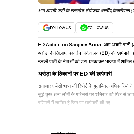
आम आदमी पार्टी के राष्ट्रीय संयोजक अरविंद केजरीव
FOLLOW US
FOLLOW US
ED Action on
Sanjeev Arora
:
आम आदमी पार्टी (
अरोड़ा के खिलाफ प्रवर्तन निदेशालय (ED) की छापेमारी क
उनकी पार्टी के नेताओं को डरा-धमकाकर भाजपा में शामिल 
अरोड़ा के ठिकानों पर ED की छापेमारी
समाचार एजेंसी भाषा की रिपोर्ट के मुताबिक, अधिकारियों 
जुड़े कुछ अन्य लोगों के परिसरों पर शनिवार को फिर से छ
परिसरों में शामिल है जिन पर छापेमारी की गई।
केजरीवाल ने एक संवाददाता सम्मेलन में कहा कि ईडी और
केजरीवाल ने कहा कि एक महीने के भीतर अरोड़ा पर प्रवर्
इससे पहले, दिन में केजरीवाल ने 'एक्स' पर कहा, ''जैसे ही ब
उन्होंने कहा, ''पंजाब गुरुओं की धरती है। कई सौ साल पहल
मोदी सरकार पर बरसे केजरीवाल
पंजाब में शुरू हुई ED की छापेमारी
मोदी शासन में ये एजेंसियां विपक्षी नेताओं को डराने, धमका
है। केजरीवाल के इन आरोपों पर भाजपा और प्रवर्तन निद
पिछले कुछ साल में मोदी जी ने पंजाब के साथ बहुत धोखा कि
मोदी जी ने भी बेईमानी से देश के कई हिस्सों पर कब्जा लिया 
लेटेस्ट न्यूज