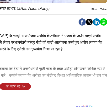
ाल (फोटो साभार: @AamAadmiParty)
Photo :
Twitte
AAP) के राष्ट्रीय संयोजक अरविंद केजरीवाल ने पंजाब के उद्योग मंत्री संजीव
ो लेकर प्रधानमंत्री नरेंद्र मोदी की कड़ी आलोचना करते हुए आरोप लगाया कि
करने के लिए एजेंसी का दुरुपयोग किया जा रहा है।
ने बताया कि ईडी ने धनशोधन से जुड़ी जांच के तहत अरोड़ा और उनसे कथित रूप से
ापे मारे। उन्होंने बताया कि अरोड़ा का चंडीगढ़ स्थित आधिकारिक आवास भी उन पांच
पूरी स्टोरी पढ़ें
 सीबीआई को धन शोधन और भ्रष्टाचार के मामलों पर काम करना चाहिए, लेकिन
तन निदेशालय का यह दूसरा छापा है और सवाल किया कि आखिर एजेंसी ढूंढ क्या रही
ंगाल चुनाव खत्म हुए, मोदी जी ने पंजाब में रोज ईडी की छापेमारी शुरू कर दी है।
े औरंगजेब ने जुर्म और अत्याचार के जरिए देश के कई भागों पर कब्जा कर लिया।
ने और भाजपा में शामिल कराने के लिए काम कर रही हैं। उन्होंने कहा कि अरोड़ा के
ेशालय की तरफ से फिलहाल कोई प्रतिक्रिया नहीं आई है।
या है। पंजाबियों को तरह-तरह से प्रताड़ित किया है।''
है...मोदी जी भी अब पंजाब पहुंचे हैं। मोदी जी भी पंजाबियों पर अत्याचार कर रहे हैं।