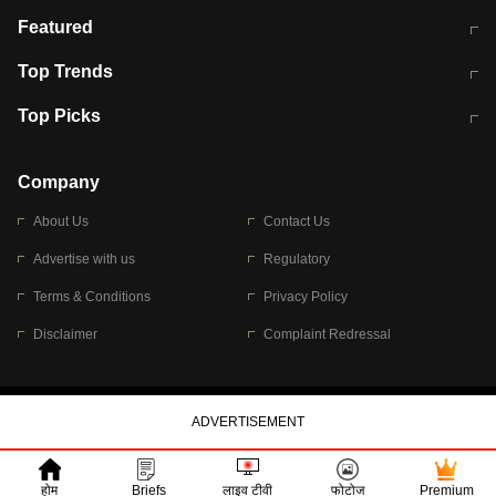
मुंबई में लगे 'जेन जी' के पोस्टर, लिखा- 'मैं
मानसून में वायरल इंफ्केशन से बचाव करेंगी ये
Featured
विद्यार्थियों के साथ हूं
होममेड़ ड्रिंक
10 अगस्त को विधानसभा का घेराव करेंगे
Pune News: प्राइवेट स्कूल में दर्दनाक
Top Trends
छात्र
हादसा
RBI का नया नियम: अब बैंकों को अपनी सभी
जम्मू-श्रीनगर नेशनल हाईवे पर आज वाहनों
Top Picks
शाखाओं में जमा पर देना होगा एकसमान ब्याज
की आवाजाही पूरी तरह ठप
अगले 14 घंटे दिल्ली-यूपी समेत इन राज्यों में
सोशल मीडिया पर वायरल हुई आईआईटी बॉम्बे
बारिश की चेतावनी
के स्टूडेंट की मार्कशीट
Company
About Us
Contact Us
Advertise with us
Regulatory
Terms & Conditions
Privacy Policy
Disclaimer
Complaint Redressal
© 2026 Bennett, Coleman & Company Limited
होम
Briefs
लाइव टीवी
फोटोज
Premium