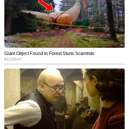
चौथे स्थान पर है।
Hindi News
Sports
End of Article
शिवम अवस्थी
AUTHOR
शिवम् अवस्थी टाइम्स नाउ नवभारत डिजिटल में स्पोर्ट्स डेस्क के इंचार्ज हैं। इनको 
खेल पत्रकारिता में तकरीबन 17 सालों का अनुभव है। इनको क्रिकेट, फुटबॉल 
और टेनिस में खास रुचि है। उन्हें खेलना भी पसंद है और वो देहरादून में फुटबॉल व 
और पढ़ें
क्रिकेट इंटर डिस्ट्रिक्ट चैंपियनशिप में विजेता टीम के कप्तान भी रहे। पत्रकारिता 
में कदम रखने के कुछ समय बाद कॉमनवेल्थ गेम्स 2010 का संपूर्ण फील्ड कवरेज 
किया और कई ब्रेकिंग न्यूज दी। कई चर्चित भारतीय एथलीटों के इंटरव्यू लिए हैं। 
Follow Us:
2011 वनडे क्रिकेट वर्ल्ड कप का ऑनफील्ड रहकर शहर-शहर घूमते हुए पूरा टीवी 
कवरेज किया। विश्व कप से पहले युवा विराट कोहली का इंटरव्यू किया। डिजिटल 