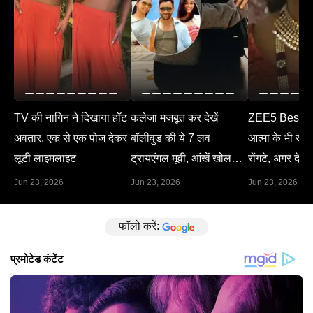
TV की नागिन ने दिखाया हॉट
कलेजा मजबूत कर देखें
ZEE5 Best M
अवतार, एक से एक पोज देकर
बॉलीवुड की ये 7 लव
आत्मा के भी खड़े 
लूटी लाइमलाइट
ट्रायएंगल मूवी, आंखें खोल
रोंगटे, अगर देख 
देगा हर सीन
Jun 23, 2026
Jun 23, 2026
Jun 23, 2026
फॉलो करें: