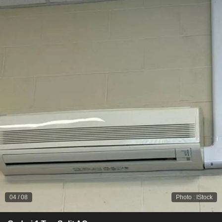
04
/
08
Photo
:
IStock