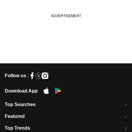
Follow us :
Download App
Top Searches
मुंबई में लगे 'जेन जी' के पोस्टर, लिखा- 'मैं
मानसून में वायरल इंफ्केशन से बचाव करेंगी ये
Featured
विद्यार्थियों के साथ हूं
होममेड़ ड्रिंक
10 अगस्त को विधानसभा का घेराव करेंगे
Pune News: प्राइवेट स्कूल में दर्दनाक
Top Trends