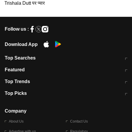
Trishala Dutt पर प्यार
Follow us :
Download App
Top Searches
मुंबई में लगे 'जेन जी' के पोस्टर, लिखा- 'मैं
मानसून में वायरल इंफ्केशन से बचाव करेंगी ये
Featured
विद्यार्थियों के साथ हूं
होममेड़ ड्रिंक
10 अगस्त को विधानसभा का घेराव करेंगे
Pune News: प्राइवेट स्कूल में दर्दनाक
Top Trends
छात्र
हादसा
RBI का नया नियम: अब बैंकों को अपनी सभी
जम्मू-श्रीनगर नेशनल हाईवे पर आज वाहनों
Top Picks
शाखाओं में जमा पर देना होगा एकसमान ब्याज
की आवाजाही पूरी तरह ठप
अगले 14 घंटे दिल्ली-यूपी समेत इन राज्यों में
सोशल मीडिया पर वायरल हुई आईआईटी बॉम्बे
बारिश की चेतावनी
के स्टूडेंट की मार्कशीट
Company
About Us
Contact Us
Advertise with us
Regulatory