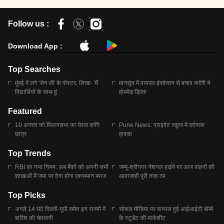
Follow us :
Download App :
Top Searches
मुंबई में लगे 'जेन जी' के पोस्टर, लिखा- 'मैं
मानसून में वायरल इंफ्केशन से बचाव करेंगी ये
विद्यार्थियों के साथ हूं
होममेड़ ड्रिंक
Featured
10 अगस्त को विधानसभा का घेराव करेंगे
Pune News: प्राइवेट स्कूल में दर्दनाक
छात्र
हादसा
Top Trends
RBI का नया नियम: अब बैंकों को अपनी सभी
जम्मू-श्रीनगर नेशनल हाईवे पर आज वाहनों की
शाखाओं में जमा पर देना होगा एकसमान ब्याज
आवाजाही पूरी तरह ठप
Top Picks
अगले 14 घंटे दिल्ली-यूपी समेत इन राज्यों में
सोशल मीडिया पर वायरल हुई आईआईटी बॉम्बे
बारिश की चेतावनी
के स्टूडेंट की मार्कशीट