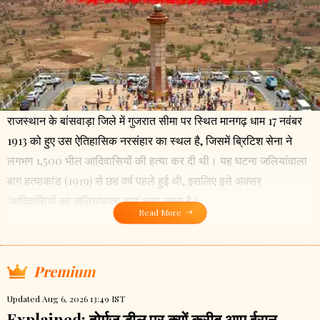
राजस्थान के बांसवाड़ा जिले में गुजरात सीमा पर स्थित मानगढ़ धाम 17 नवंबर
1913 को हुए उस ऐतिहासिक नरसंहार का स्थल है, जिसमें ब्रिटिश सेना ने
लगभग 1,500 भील आदिवासियों की हत्या कर दी थी। यह घटना जलियांवाला
बाग हत्याकांड (1919) से छह वर्ष पहले हुई थी, इसलिए इसे अक्सर
'आदिवासियों का जलियांवाला बाग' कहा जाता है।
Read More
Premium
Updated Aug 6, 2026 13:49 IST
Explained: होर्मुज डील पर क्यों करीब आए ईरान,