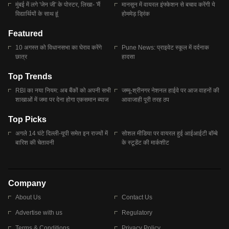
मुंबई में लगे 'जेन जी' के पोस्टर, लिखा- 'मैं
मानसून में वायरल इंफ्केशन से बचाव करेंगी ये
विद्यार्थियों के साथ हूं
होममेड़ ड्रिंक
Featured
10 अगस्त को विधानसभा का घेराव करेंगे
Pune News: प्राइवेट स्कूल में दर्दनाक
छात्र
हादसा
Top Trends
RBI का नया नियम: अब बैंकों को अपनी सभी
जम्मू-श्रीनगर नेशनल हाईवे पर आज वाहनों की
शाखाओं में जमा पर देना होगा एकसमान ब्याज
आवाजाही पूरी तरह ठप
Top Picks
अगले 14 घंटे दिल्ली-यूपी समेत इन राज्यों में
सोशल मीडिया पर वायरल हुई आईआईटी बॉम्बे
बारिश की चेतावनी
के स्टूडेंट की मार्कशीट
Company
About Us
Contact Us
Advertise with us
Regulatory
Terms & Conditions
Privacy Policy