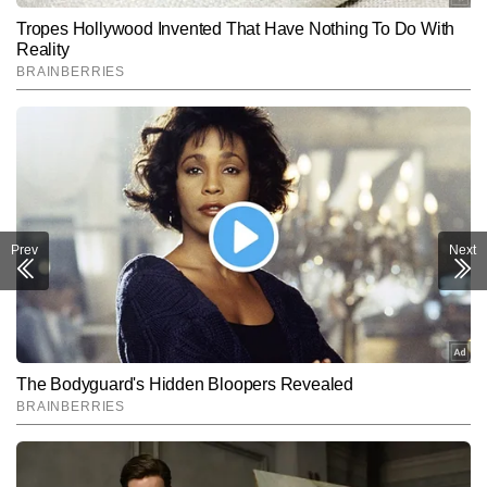
Prev
Next