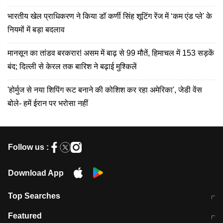
भारतीय खेल प्राधिकरण ने किया डॉ कर्णी सिंह शूटिंग रेंज में ‘कम एंड प्ले' के
नियमों में बड़ा बदलाव
मानसून का तांडव बरकरार! असम में बाढ़ से 99 मौतें, हिमाचल में 153 सड़कें
बंद; दिल्ली से केरल तक बारिश ने बढ़ाई मुश्किलें
'होर्मुज से नया शिपिंग रूट बनाने की कोशिश कर रहा अमेरिका', जेडी वेंस
बोले- हमें ईरान पर भरोसा नहीं
Follow us :
Download App
Top Searches
मुंबई में लगे 'जेन जी' के पोस्टर, लिखा- 'मैं
मानसून में वायरल इंफ्केशन से बचाव करेंगी ये
Featured
विद्यार्थियों के साथ हूं
होममेड़ ड्रिंक