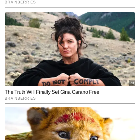
End of Article
मोहित ओम
AUTHOR
जनमानस की खबर को पाठकों तक पहुंचाना ही एकमात्र लक्ष्य। एक दशक से ज्यादा 
पत्रकारिता का अनुभव। अपराध के पीछे की साजिश को बेपर्दा करने वाली हर खबर 
पर पैनी निगाह रखता हूँ।
और पढ़ें
Follow Us:
Subscribe to our daily Newsletter!
SUBMIT