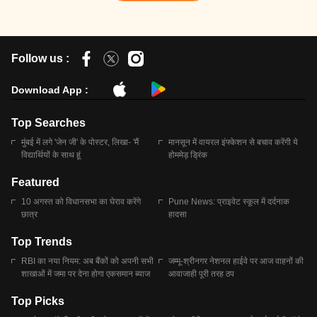
Follow us :
Download App :
Top Searches
मुंबई में लगे 'जेन जी' के पोस्टर, लिखा- 'मैं
मानसून में वायरल इंफ्केशन से बचाव करेंगी ये
विद्यार्थियों के साथ हूं
होममेड़ ड्रिंक
Featured
10 अगस्त को विधानसभा का घेराव करेंगे
Pune News: प्राइवेट स्कूल में दर्दनाक
छात्र
हादसा
Top Trends
RBI का नया नियम: अब बैंकों को अपनी सभी
जम्मू-श्रीनगर नेशनल हाईवे पर आज वाहनों की
शाखाओं में जमा पर देना होगा एकसमान ब्याज
आवाजाही पूरी तरह ठप
Top Picks