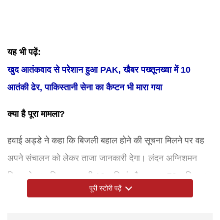
यह भी पढ़ें:
खुद आतंकवाद से परेशान हुआ PAK, खैबर पख्तूनख्वा में 10
आतंकी ढेर, पाकिस्तानी सेना का कैप्टन भी मारा गया
क्या है पूरा मामला?
हवाई अड्डे ने कहा कि बिजली बहाल होने की सूचना मिलने पर वह
अपने संचालन को लेकर ताजा जानकारी देगा। लंदन अग्निशमन
विभाग ने कहा कि दमकल की 10 गाड़ियां और लगभग 70 अग्निशमन
पूरी स्टोरी पढ़ें
कर्मी घटनास्थल पर हैं। सहायक आयुक्त पैट गॉलबोर्न ने कहा, ‘‘आग
के कारण बिजली आपूर्ति बाधित हो गई है जिससे बड़ी संख्या में मकान