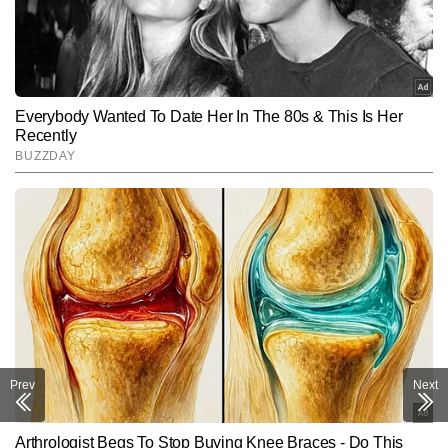
Prev
Next