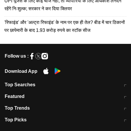
UPI यूजर्स के लिए कोई चार्ज नहीं, तो व्यापारियों के लिए अधिकांश लेनदेन
रहेंगे निःशुल्क; सरकार ने कर दिया क्लियर
'रिफाइंड' और 'अल्ट्रा रिफाइंड' के नाम पर एक ही तेल? बीड में चार ठिकानों
पर छापेमारी के बाद 1.93 करोड़ रुपये का स्टॉक सीज
Follow us :
Download App
Top Searches
मुंबई में लगे 'जेन जी' के पोस्टर, लिखा- 'मैं
मानसून में वायरल इंफ्केशन से बचाव करेंगी ये
Featured
विद्यार्थियों के साथ हूं
होममेड़ ड्रिंक
10 अगस्त को विधानसभा का घेराव करेंगे
Pune News: प्राइवेट स्कूल में दर्दनाक
Top Trends
छात्र
हादसा
RBI का नया नियम: अब बैंकों को अपनी सभी
जम्मू-श्रीनगर नेशनल हाईवे पर आज वाहनों
Top Picks
शाखाओं में जमा पर देना होगा एकसमान ब्याज
की आवाजाही पूरी तरह ठप
अगले 14 घंटे दिल्ली-यूपी समेत इन राज्यों में
सोशल मीडिया पर वायरल हुई आईआईटी बॉम्बे