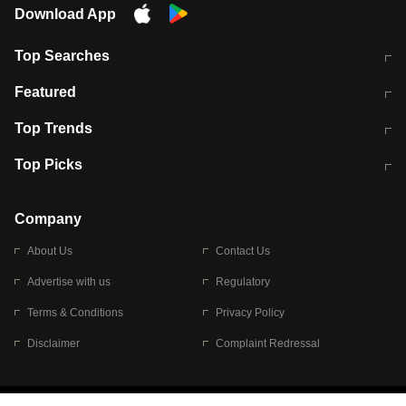
Download App
Top Searches
मुंबई में लगे 'जेन जी' के पोस्टर, लिखा- 'मैं
मानसून में वायरल इंफ्केशन से बचाव करेंगी ये
Featured
विद्यार्थियों के साथ हूं
होममेड़ ड्रिंक
10 अगस्त को विधानसभा का घेराव करेंगे
Pune News: प्राइवेट स्कूल में दर्दनाक
Top Trends
छात्र
हादसा
RBI का नया नियम: अब बैंकों को अपनी सभी
जम्मू-श्रीनगर नेशनल हाईवे पर आज वाहनों
Top Picks
शाखाओं में जमा पर देना होगा एकसमान ब्याज
की आवाजाही पूरी तरह ठप
अगले 14 घंटे दिल्ली-यूपी समेत इन राज्यों में
सोशल मीडिया पर वायरल हुई आईआईटी बॉम्बे
बारिश की चेतावनी
के स्टूडेंट की मार्कशीट
Company
About Us
Contact Us
Advertise with us
Regulatory
Terms & Conditions
Privacy Policy
Disclaimer
Complaint Redressal
© 2026 Bennett, Coleman & Company Limited