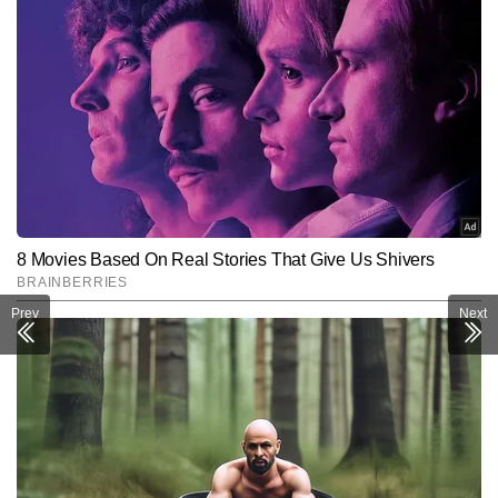
Prev
Next