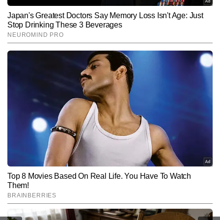
Hindi News
Entertainment
South-Movies
End of Article
ललित कुमार
AUTHOR
ललित कुमार टाइम्स नाउ नवभारत डिजिटल की एंटरटेनमेंट टीम में बतौर राइटर जुड़े 
हैं। पत्रकारिता में डिप्लोमा करने के बाद ललित ने एंटरटेनमेंट बीट में अपना करियर 
शुरू किया और बॉलीवुड, टीवी, वेब सीरीज और सेलेब्रिटी लाइफ से जुड़ी खबरों की 
और पढ़ें
गहरी समझ विकसित की। मीडिया में 12 वर्षों से अधिक का अनुभव रखने वाले 
ललित एंटरटेनमेंट इंडस्ट्री के ट्रेंड्स, ब्रेकिंग अपडेट्स, फिल्म/वेब सीरीज कवरेज 
को यूजर-फ्रेंडली अंदाज में पेश करने में माहिर हैं और अबतक 13,000 से अधिक 
Follow Us:
आर्टिकल लिख चुके हैं।
Subscribe to our daily Newsletter!
SUBMIT