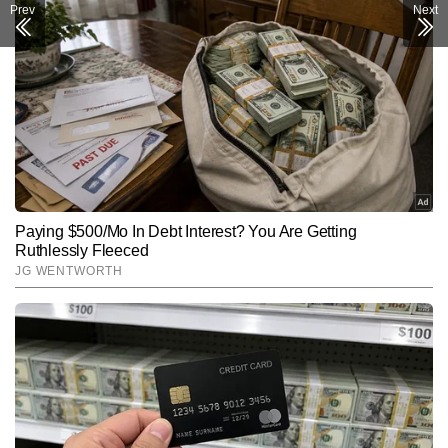
Prev
Next