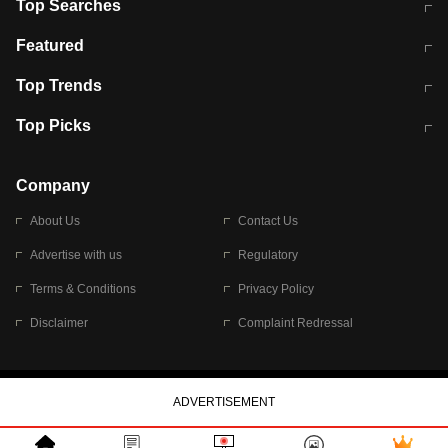
Top Searches
मुंबई में लगे 'जेन जी' के पोस्टर, लिखा- 'मैं
मानसून में वायरल इंफ्केशन से बचाव करेंगी ये
Featured
विद्यार्थियों के साथ हूं
होममेड़ ड्रिंक
10 अगस्त को विधानसभा का घेराव करेंगे
Pune News: प्राइवेट स्कूल में दर्दनाक
Top Trends
छात्र
हादसा
RBI का नया नियम: अब बैंकों को अपनी सभी
जम्मू-श्रीनगर नेशनल हाईवे पर आज वाहनों
Top Picks
शाखाओं में जमा पर देना होगा एकसमान ब्याज
की आवाजाही पूरी तरह ठप
अगले 14 घंटे दिल्ली-यूपी समेत इन राज्यों में
सोशल मीडिया पर वायरल हुई आईआईटी बॉम्बे
बारिश की चेतावनी
के स्टूडेंट की मार्कशीट
Company
About Us
Contact Us
Advertise with us
Regulatory
Terms & Conditions
Privacy Policy
Disclaimer
Complaint Redressal
© 2026 Bennett, Coleman & Company Limited