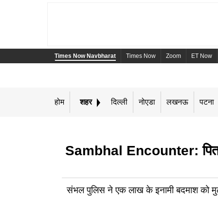
Times Now Navbharat
Times Now
Zoom
ET Now
होम
शहर
दिल्ली
नोएडा
लखनऊ
पटना
Sambhal Encounter: पिता-पुत्
संभल पुलिस ने एक लाख के इनामी बदमाश को मुठभ