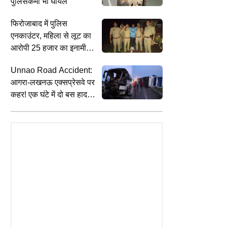
पुलिसकर्मी भी घायल
फिरोजाबाद में पुलिस
एनकाउंटर, महिला से लूट का
आरोपी 25 हजार का इनामी
बदमाश गिरफ्तार
Unnao Road Accident:
आगरा-लखनऊ एक्सप्रेसवे पर
कहर! एक घंटे में दो बस हादसे,
34 घायल; जानिए हादसे की
वजह
INDIA
B
श्रीकृष्ण जन्मभूमि के लिए आज कारसेवा का
म
दिर ट्रस्ट के नए CEO की नियुक्ति
शंखनाद, मथुरा में हाई अलर्ट; CRPF-कोबरा
म
क्रिया तेज, 5300 से अधिक आवेदन
ने संभाला मोर्चा
ख
 54 का चयन
ल