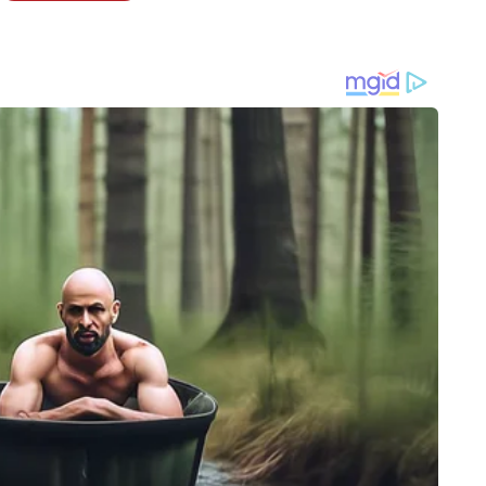
स ने चेकिंग के दौरान एक बाइक सवार संदिग्ध को रोकने की कोशिश की। लेकिन बाइक
दसा, श्रद्धालुओं से भरी बस पलटने से 6 लोगों की मौत
ो आरोपी ने टीम पर फायरिंग कर दी। जवाबी कार्रवाई में आरोपी के दोनों पैरों में
 और इलाज के लिए अस्पताल में भर्ती कराया। पुलिस ने आरोपी के कब्जे से एक
र आरोपी की तलाश में जुटी हुई है।
ENTERTAINMENT
INDIA
 की ऑस्ट्रेलिया में एंट्री:
Nikita Rawal को फीमेल फैन ने किया
राम मं
सानों की चमकी किस्मत, मिला
जबरदस्ती किस, एक्ट्रेस के उड़ गए होश
की प्र
 दाम
मिले,