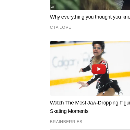
पूजा टाइम्स नाउ नवभारत डिजिटल की सिटी
भी काम करने का अनुभव है। शहरी मुद्द
इंफ्रास्ट्रक्चर, लोकल डेवलपमेंट, मौ
नब्ज पहचानने और स्थानीय संवेदनशीलता
है। पूजा अब तक 3,000 से अधिक न्यूज 
Hindi News
Cities
और रिपोर्ताज शामिल हैं।