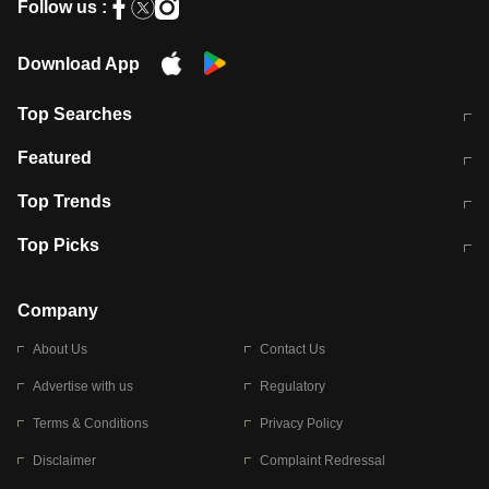
Follow us :
Download App
Top Searches
मुंबई में लगे 'जेन जी' के पोस्टर, लिखा- 'मैं
मानसून में वायरल इंफ्केशन से बचाव करेंगी ये
Featured
विद्यार्थियों के साथ हूं
होममेड़ ड्रिंक
10 अगस्त को विधानसभा का घेराव करेंगे
Pune News: प्राइवेट स्कूल में दर्दनाक
Top Trends
छात्र
हादसा
RBI का नया नियम: अब बैंकों को अपनी सभी
जम्मू-श्रीनगर नेशनल हाईवे पर आज वाहनों
Top Picks
शाखाओं में जमा पर देना होगा एकसमान ब्याज
की आवाजाही पूरी तरह ठप
अगले 14 घंटे दिल्ली-यूपी समेत इन राज्यों में
सोशल मीडिया पर वायरल हुई आईआईटी बॉम्बे
बारिश की चेतावनी
के स्टूडेंट की मार्कशीट
Company
About Us
Contact Us
Advertise with us
Regulatory
Terms & Conditions
Privacy Policy
Disclaimer
Complaint Redressal