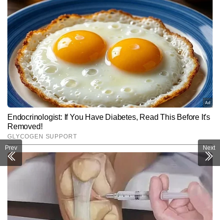
Prev
Next