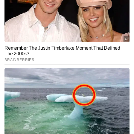
Hindi News
Cities
End of Article
दिगपाल सिंह
AUTHOR
दिगपाल सिंह टाइम्स नाउ नवभारत डिजिटल में सिटी टीम को लीड कर रहे हैं। शहरों 
से जुड़ी ताजाखबरें, लोकल मुद्दे, चुनावी कवरेज और एक्सप्लेनर फॉर्मेट पर उनकी 
मजबूत पकड़ है। 2006 से पत्रकारिता में सक्रिय दिगपाल सिंह को प्रिंट और 
और पढ़ें
डिजिटल दोनों माध्यमों में काम करने का अनुभव है। दोनों प्लेटफॉर्म्स पर काम करते 
हुए उन्होंने ग्राउंड-लेवल रिपोर्टिंग से लेकर सेंट्रल डेस्क पर बड़ी खबरों की हैंडलिंग 
तक हर स्तर पर अनुभव हासिल किया है। अब तक 30,000 से अधिक खबरें लिख 
Follow Us:
चुके दिगपाल हाइपर-लोकल न्यूज की बारीकियों, शहरों की समस्याओं और लोगों से 
जुड़े वास्तविक मुद्दों को समझने की विशेष क्षमता रखते हैं।
Subscribe to our daily Newsletter!
SUBMIT