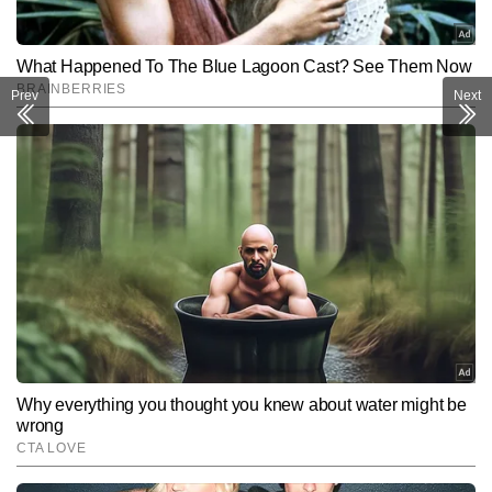
Prev
Next