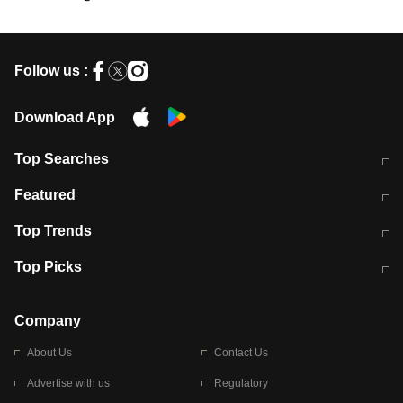
Follow us :
Download App
Top Searches
मुंबई में लगे 'जेन जी' के पोस्टर, लिखा- 'मैं
मानसून में वायरल इंफ्केशन से बचाव करेंगी ये
Featured
विद्यार्थियों के साथ हूं
होममेड़ ड्रिंक
10 अगस्त को विधानसभा का घेराव करेंगे
Pune News: प्राइवेट स्कूल में दर्दनाक
Top Trends
छात्र
हादसा
RBI का नया नियम: अब बैंकों को अपनी सभी
जम्मू-श्रीनगर नेशनल हाईवे पर आज वाहनों
Top Picks
शाखाओं में जमा पर देना होगा एकसमान ब्याज
की आवाजाही पूरी तरह ठप
अगले 14 घंटे दिल्ली-यूपी समेत इन राज्यों में
सोशल मीडिया पर वायरल हुई आईआईटी बॉम्बे
बारिश की चेतावनी
के स्टूडेंट की मार्कशीट
Company
About Us
Contact Us
Advertise with us
Regulatory