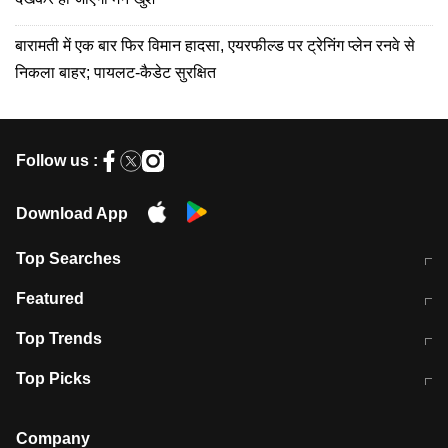
बारामती में एक बार फिर विमान हादसा, एयरफील्ड पर ट्रेनिंग प्लेन रनवे से
निकला बाहर; पायलट-कैडेट सुरक्षित
Follow us :
Download App
Top Searches
मुंबई में लगे 'जेन जी' के पोस्टर, लिखा- 'मैं
मानसून में वायरल इंफ्केशन से बचाव करेंगी ये
Featured
विद्यार्थियों के साथ हूं
होममेड़ ड्रिंक
10 अगस्त को विधानसभा का घेराव करेंगे
Pune News: प्राइवेट स्कूल में दर्दनाक
Top Trends
छात्र
हादसा
RBI का नया नियम: अब बैंकों को अपनी सभी
जम्मू-श्रीनगर नेशनल हाईवे पर आज वाहनों
Top Picks
शाखाओं में जमा पर देना होगा एकसमान ब्याज
की आवाजाही पूरी तरह ठप
अगले 14 घंटे दिल्ली-यूपी समेत इन राज्यों में
सोशल मीडिया पर वायरल हुई आईआईटी बॉम्बे
बारिश की चेतावनी
के स्टूडेंट की मार्कशीट
Company