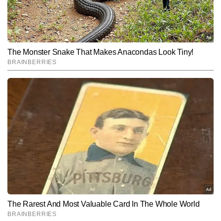
Hindi News
Lifestyle
End of Article
सुनीत सिंह
AUTHOR
सुनीत सिंह टाइम्स नाउ नवभारत डिजिटल में डिप्टी न्यूज एडिटर के रूप में कार्यरत हैं 
और लाइफस्टाइल सेक्शन में स्पेशल स्टोरीज प्रोजेक्ट का नेतृत्व कर रहे हैं। टीवी 
और डिजिटल पत्रकारिता में 13 वर्षों के अनुभव के साथ, सुनीत उन बहुमुखी 
और पढ़ें
पत्रकारों में शामिल हैं जिन्होंने न्यूजरूम और फील्ड—दोनों मोर्चों पर खुद को साबित 
किया है। माइक, कैमरा और एडिटिंग डेस्क तीनों से उनकी सहज जुगलबंदी ने उन्हें 
एक संतुलित और विश्वसनीय मीडिया प्रोफेशनल के रूप में स्थापित किया है। 
Follow Us:
पिछले 10 वर्षों से सुनीत लाइफस्टाइल, लिटरेचर, सिनेमा और संस्कृति से जुड़ी गहन 
व विश्लेषणात्मक स्टोरीज लिखते रहे हैं और अबतक 12,000 से अधिक आर्टिकल 
पब्लिश कर चुके हैं। उनकी लेखन शैली गहराई, मौलिक दृष्टिकोण और रिसर्च-
Subscribe to our daily Newsletter!
आधारित प्रस्तुति से पहचानी जाती है। वे विषयों की बारीकियों को पकड़कर उन्हें 
सरल, प्रभावी और पाठकों से जुड़ने वाली भाषा में ढालने में दक्ष हैं।
SUBMIT