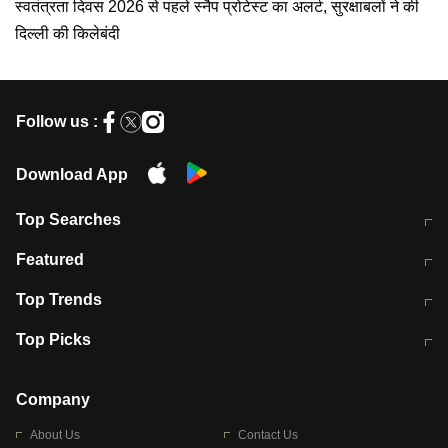
स्वतंत्रता दिवस 2026 से पहले स्नैप प्रोटेस्ट का अलर्ट, सुरक्षाबलों ने की
दिल्ली की किलेबंदी
Follow us :
Download App
Top Searches
मुंबई में लगे 'जेन जी' के पोस्टर, लिखा- 'मैं
मानसून में वायरल इंफ्केशन से बचाव करेंगी ये
Featured
विद्यार्थियों के साथ हूं
होममेड़ ड्रिंक
10 अगस्त को विधानसभा का घेराव करेंगे
Pune News: प्राइवेट स्कूल में दर्दनाक
Top Trends
छात्र
हादसा
RBI का नया नियम: अब बैंकों को अपनी सभी
जम्मू-श्रीनगर नेशनल हाईवे पर आज वाहनों
Top Picks
शाखाओं में जमा पर देना होगा एकसमान ब्याज
की आवाजाही पूरी तरह ठप
अगले 14 घंटे दिल्ली-यूपी समेत इन राज्यों में
सोशल मीडिया पर वायरल हुई आईआईटी बॉम्बे
बारिश की चेतावनी
के स्टूडेंट की मार्कशीट
Company
About Us
Contact Us