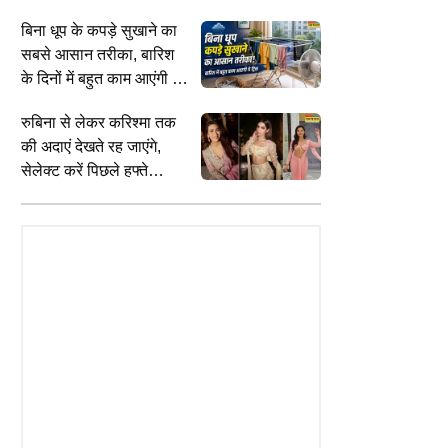
आसान तरीके
बिना धूप के कपड़े सुखाने का
सबसे आसान तरीका, बारिश
BUSINESS
I
्री तृषा पर डबल मीनिंग कमेंट केस में
कार-बाइक खरीदना हो सकता है महंगा!
A
के दिनों में बहुत काम आएंगी ये
टेज ड्रामा, गिरफ्तारी के बाद
सुप्रीम कोर्ट ने IRDAI को थर्ड पार्टी बीमा
आ
ट्रिक
ि स्टालिन रिहा
नियम बदलने के निर्देश दिए
स
रुबिना से लेकर करिश्मा तक
की अदाएं देखते रह जाएंगे,
सेलेक्ट करें पिछले हफ्ते
किसका लुक रहा सुपरहिट