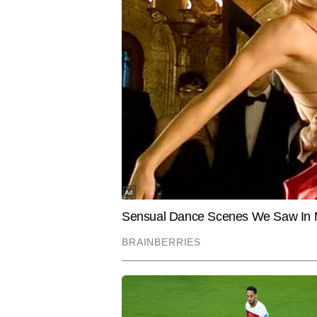
BUSINESS
EDUCATION
शेयर 9% लुढ़का फिर भी LIC OFS पर
Delhi Schoo
टूट पड़े निवेशक, 3.32 गुना हुआ सब्सक्राइब
में पढ़ने क
मिनट होगा र
View
अवनी बागरोला
AUTHOR
अवनी बागरोला टाइम्स नाउ नवभारत डिजिट
ट्रेंड्स, पर्सनल स्टाइलिंग और आधुनि
बीच खास पहचान दिलाती है। अवनी की ल
लाइफस्टाइल ट्रेंड्स को समझने में 
अपडेटेड नॉलेज और रियल-टाइम ट्रेंड 
Hindi News
Lifestyle
A post shared by 