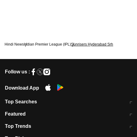
Hindi News
Indian Premier League (IPL)
Sunrisers Hyderabad Srh
Follow us :
Download App
Top Searches
मुंबई में लगे 'जेन जी' के पोस्टर, लिखा- 'मैं
मानसून में वायरल इंफ्केशन से बचाव करेंगी ये
Featured
विद्यार्थियों के साथ हूं
होममेड़ ड्रिंक
10 अगस्त को विधानसभा का घेराव करेंगे
Pune News: प्राइवेट स्कूल में दर्दनाक
Top Trends
छात्र
हादसा