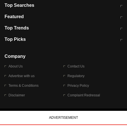
Top Searches
मुंबई में लगे 'जेन जी' के पोस्टर, लिखा- 'मैं
मानसून में वायरल इंफ्केशन से बचाव करेंगी ये
Featured
विद्यार्थियों के साथ हूं
होममेड़ ड्रिंक
10 अगस्त को विधानसभा का घेराव करेंगे
Pune News: प्राइवेट स्कूल में दर्दनाक
Top Trends
छात्र
हादसा
RBI का नया नियम: अब बैंकों को अपनी सभी
जम्मू-श्रीनगर नेशनल हाईवे पर आज वाहनों
Top Picks
शाखाओं में जमा पर देना होगा एकसमान ब्याज
की आवाजाही पूरी तरह ठप
अगले 14 घंटे दिल्ली-यूपी समेत इन राज्यों में
सोशल मीडिया पर वायरल हुई आईआईटी बॉम्बे
बारिश की चेतावनी
के स्टूडेंट की मार्कशीट
Company
About Us
Contact Us
Advertise with us
Regulatory
Terms & Conditions
Privacy Policy
Disclaimer
Complaint Redressal
© 2026 Bennett, Coleman & Company Limited