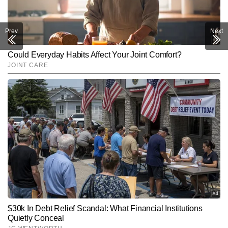
Prev
Next