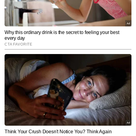
Hindi News
India
End of Article
अनुराग गुप्ता
AUTHOR
अनुराग गुप्ता टाइम्स नाउ नवभारत डिजिटल में सीनियर कॉपी एडिटर के रूप में 
कार्यरत हैं और मीडिया में 9 वर्षों का अनुभव रखते हैं। जर्नलिज़्म में मास्टर्स डिग्री 
हासिल करने के बाद से ही वे न्यूजरूम के विभिन्न आयामों—कॉपी एडिटिंग, कंटेंट 
और पढ़ें
क्यूरेशन और रियल-टाइम न्यूज मॉनिटरिंग में दक्षता के साथ काम कर रहे हैं। 
राष्ट्रीय, अंतरराष्ट्रीय और ब्रेकिंग न्यूज पर उनकी मजबूत पकड़ है। अनुराग खबरों 
की बारीकियों को समझने, फैक्ट चेकिंग और स्टोरी के अहम पहलुओं को पाठकों तक 
Follow Us:
सरल भाषा में पहुंचाने के लिए जाने जाते हैं। उन्होंने अब तक 10 हजार से अधिक 
खबरें प्रकाशित की हैं, जिनमें ब्रेकिंग अपडेट्स, एनालिटिकल कंटेंट, स्पेशल 
स्टोरीज और न्यूज एक्सप्लेनर्स शामिल हैं।
Subscribe to our daily Newsletter!
SUBMIT