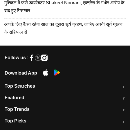
मुश्किल में फंसे डायरेक्टर Shakeel Noorani, एक्ट्रेस के गंभीर आरोप के
बाद हुए गिरफ्तार
आपके लिए कैसा रहेगा साल का दूसरा सूर्य ग्रहण, जानिए अपनी सूर्य ग्रहण
के राशिफल से
Follow us :
Download App
Top Searches
मुंबई में लगे 'जेन जी' के पोस्टर, लिखा- 'मैं
मानसून में वायरल इंफ्केशन से बचाव करेंगी ये
Featured
विद्यार्थियों के साथ हूं
होममेड़ ड्रिंक
10 अगस्त को विधानसभा का घेराव करेंगे
Pune News: प्राइवेट स्कूल में दर्दनाक
Top Trends
छात्र
हादसा
RBI का नया नियम: अब बैंकों को अपनी सभी
जम्मू-श्रीनगर नेशनल हाईवे पर आज वाहनों
Top Picks
शाखाओं में जमा पर देना होगा एकसमान ब्याज
की आवाजाही पूरी तरह ठप