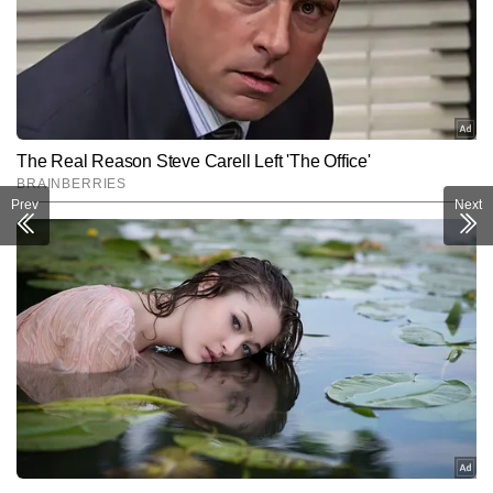
Prev
Next