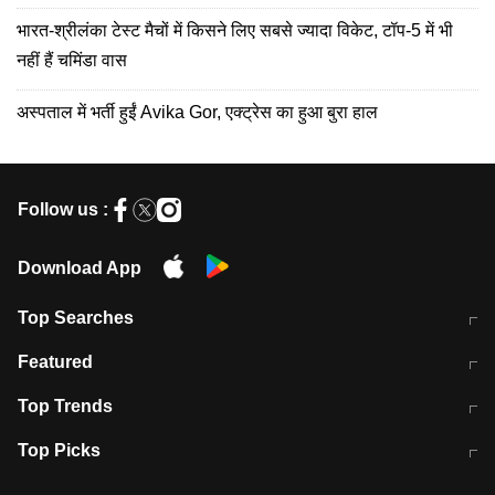
भारत-श्रीलंका टेस्ट मैचों में किसने लिए सबसे ज्यादा विकेट, टॉप-5 में भी
नहीं हैं चमिंडा वास
अस्पताल में भर्ती हुईं Avika Gor, एक्ट्रेस का हुआ बुरा हाल
Follow us :
Download App
Top Searches
मुंबई में लगे 'जेन जी' के पोस्टर, लिखा- 'मैं
मानसून में वायरल इंफ्केशन से बचाव करेंगी ये
Featured
विद्यार्थियों के साथ हूं
होममेड़ ड्रिंक
10 अगस्त को विधानसभा का घेराव करेंगे
Pune News: प्राइवेट स्कूल में दर्दनाक
Top Trends
छात्र
हादसा
RBI का नया नियम: अब बैंकों को अपनी सभी
जम्मू-श्रीनगर नेशनल हाईवे पर आज वाहनों
Top Picks
शाखाओं में जमा पर देना होगा एकसमान ब्याज
की आवाजाही पूरी तरह ठप
अगले 14 घंटे दिल्ली-यूपी समेत इन राज्यों में
सोशल मीडिया पर वायरल हुई आईआईटी बॉम्बे