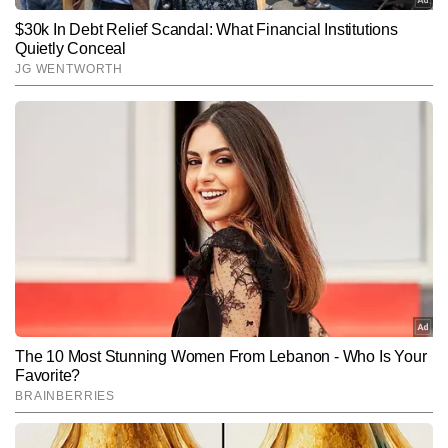
Hindi News
India
End of Article
मोनू झा
AUTHOR
मोनू कुमार टाइम्स नाउ नवभारत की डिजिटल टीम में वायरल और ट्रेंडिंग डेस्क पर 
काम कर रहे हैं। न्यूजरूम में 4 साल से अधिक का अनुभव रखने वाले मोनू वायरल 
कंटेंट, ऑफबीट खबरों और सोशल मीडिया ट्रेंड्स को पहचानने में बेहद दक्ष हैं। 
और पढ़ें
यूनीक एंगल तलाशने और कहानियों को आकर्षक अंदाज में प्रस्तुत करने की उनकी 
क्षमता उन्हें डिजिटल कंटेंट स्पेस में अलग पहचान देती है। मोनू कुमार 4,000 से 
अधिक स्टोरीज लिख चुके हैं, जिनमें कई वायरल रिपोर्ट्स, ट्रेंड-बेस्ड अपडेट्स और 
Follow Us:
सोशल मीडिया-फोकस्ड कंटेंट शामिल हैं।
Subscribe to our daily Newsletter!
SUBMIT