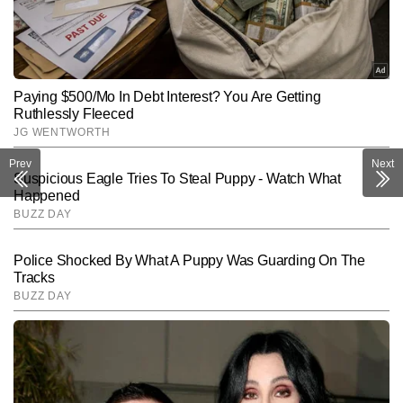
Prev
Next