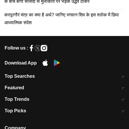
के बीच बागी सांसदों से मुलाकात पर भड़के उद्धव ठाकरे
करपूरगौरं मंत्र का क्या है अर्थ? जानिए भगवान शिव के इस श्लोक में छिपा
आध्यात्मिक संदेश
Follow us :
Download App
Top Searches
मुंबई में लगे 'जेन जी' के पोस्टर, लिखा- 'मैं
मानसून में वायरल इंफ्केशन से बचाव करेंगी ये
Featured
विद्यार्थियों के साथ हूं
होममेड़ ड्रिंक
10 अगस्त को विधानसभा का घेराव करेंगे
Pune News: प्राइवेट स्कूल में दर्दनाक
Top Trends
छात्र
हादसा
RBI का नया नियम: अब बैंकों को अपनी सभी
जम्मू-श्रीनगर नेशनल हाईवे पर आज वाहनों
Top Picks
शाखाओं में जमा पर देना होगा एकसमान ब्याज
की आवाजाही पूरी तरह ठप
अगले 14 घंटे दिल्ली-यूपी समेत इन राज्यों में
सोशल मीडिया पर वायरल हुई आईआईटी बॉम्बे
बारिश की चेतावनी
के स्टूडेंट की मार्कशीट
Company