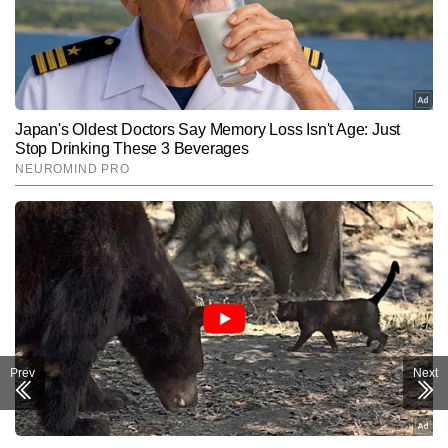
Prev
Next