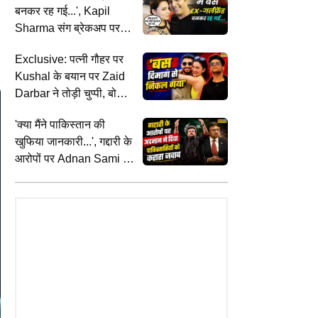
बनकर रह गई...', Kapil
Sharma संग ब्रेकअप पर
Preeti Simoes का तगड़ा
Exclusive: पत्नी गौहर पर
जवाब
Kushal के बयान पर Zaid
Darbar ने तोड़ी चुप्पी, बोले-
'ये बिल्कुल नॉर्मल लगा'
'क्या मैंने पाकिस्तान की
खुफिया जानकारी...', गद्दारी के
आरोपों पर Adnan Sami ने
तोड़ी चुप्पी