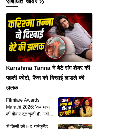
संबंधित खबरें
Karishma Tanna ने बेटे संग शेयर की
पहली फोटो, फैंस को दिखाई लाडले की
झलक
Filmfare Awards
Marathi 2026: 'अब भाषा
की दीवार टूट चुकी है', अवॉर्ड
शो में बोले आदिनाथ कोठारे-
'मैं किसी की EX-गर्लफ्रेंड
रेणुका शहाणे