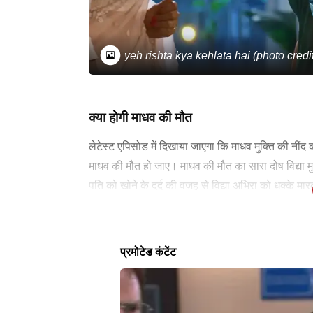
yeh rishta kya kehlata hai (photo credi
क्या होगी माधव की मौत
लेटेस्ट एपिसोड में दिखाया जाएगा कि माधव मुक्ति की नीं
माधव की मौत हो जाए। माधव की मौत का सारा दोष विद्या मु
पति को खोने के दर्द की वजह से विद्या अभिरा को धक्के 
बसाने की कोशिश करेंगे।
लेटेस्ट न्यूज