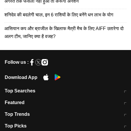
अगस्त तक फैसला नहीं हुआ तो करूंगा अनशन
शनिदेव की बदलेगी चाल, इन 6 राशियों के लिए बनेंगे धन लाभ के योग
आसियान कप और ब्राजील के खिलाफ मैत्री मैच के लिए AIFF उतारेगा दो
अलग टीम, जानिए क्या है वजह?
Follow us :
Download App
Top Searches
मुंबई में लगे 'जेन जी' के पोस्टर, लिखा- 'मैं
मानसून में वायरल इंफ्केशन से बचाव करेंगी ये
Featured
विद्यार्थियों के साथ हूं
होममेड़ ड्रिंक
10 अगस्त को विधानसभा का घेराव करेंगे
Pune News: प्राइवेट स्कूल में दर्दनाक
Top Trends
छात्र
हादसा
RBI का नया नियम: अब बैंकों को अपनी सभी
जम्मू-श्रीनगर नेशनल हाईवे पर आज वाहनों
Top Picks
शाखाओं में जमा पर देना होगा एकसमान ब्याज
की आवाजाही पूरी तरह ठप