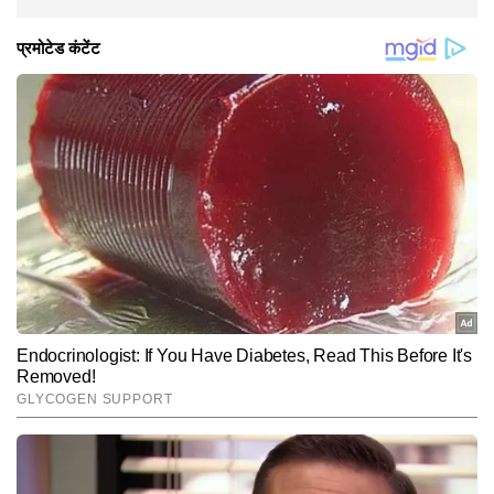
Hindi News
Entertainment
Television
End of Article
कविता
AUTHOR