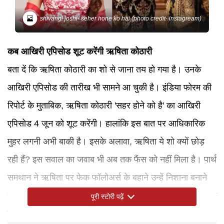
shivangi joshi- seher hone ko hai (photo credit- instagream)
कब आखिरी एपिसोड शूट करेंगी ऋषिता कोठारी
बता दें कि ऋषिता कोठारी का शो से जाना तय हो गया है। उनके
आखिरी एपिसोड की तारीख भी सामने आ चुकी है। इंडिया फोरम की
रिपोर्ट के मुताबिक, ऋषिता कोठारी 'सहर होने को है' का आखिरी
एपिसोड 4 जून को शूट करेंगी। हालांकि इस बात पर आधिकारिक
मुहर लगनी अभी बाकी है। इसके अलावा, ऋषिता ये शो क्यों छोड़
रही हैं? इस सवाल का जवाब भी अब तक फैंस को नहीं मिला है। पार्थ
समथान ने ऋषिता पर फेक फॉलोअर्स के बहाने उन्हें निशाना बनाने
का आरोप लगाया था। फैंस दावा कर रहे हैं कि ऋषिता इसी ड्रामे की
पूरी स्टोरी पढ़ें
वजह से शो से जा रही हैं।