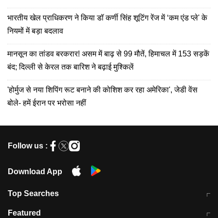
भारतीय खेल प्राधिकरण ने किया डॉ कर्णी सिंह शूटिंग रेंज में ‘कम एंड प्ले' के
नियमों में बड़ा बदलाव
मानसून का तांडव बरकरार! असम में बाढ़ से 99 मौतें, हिमाचल में 153 सड़कें
बंद; दिल्ली से केरल तक बारिश ने बढ़ाई मुश्किलें
'होर्मुज से नया शिपिंग रूट बनाने की कोशिश कर रहा अमेरिका', जेडी वेंस
बोले- हमें ईरान पर भरोसा नहीं
Follow us :
Download App
Top Searches
मुंबई में लगे 'जेन जी' के पोस्टर, लिखा- 'मैं
मानसून में वायरल इंफ्केशन से बचाव करेंगी ये
Featured