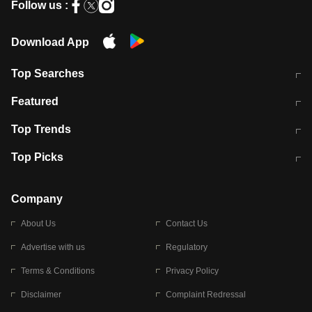
Follow us :
Download App
Top Searches
मुंबई में लगे 'जेन जी' के पोस्टर, लिखा- 'मैं
मानसून में वायरल इंफ्केशन से बचाव करेंगी ये
Featured
विद्यार्थियों के साथ हूं
होममेड़ ड्रिंक
10 अगस्त को विधानसभा का घेराव करेंगे
Pune News: प्राइवेट स्कूल में दर्दनाक
Top Trends
छात्र
हादसा
RBI का नया नियम: अब बैंकों को अपनी सभी
जम्मू-श्रीनगर नेशनल हाईवे पर आज वाहनों
Top Picks
शाखाओं में जमा पर देना होगा एकसमान ब्याज
की आवाजाही पूरी तरह ठप
अगले 14 घंटे दिल्ली-यूपी समेत इन राज्यों में
सोशल मीडिया पर वायरल हुई आईआईटी बॉम्बे
बारिश की चेतावनी
के स्टूडेंट की मार्कशीट
Company
About Us
Contact Us
Advertise with us
Regulatory
Terms & Conditions
Privacy Policy
Disclaimer
Complaint Redressal