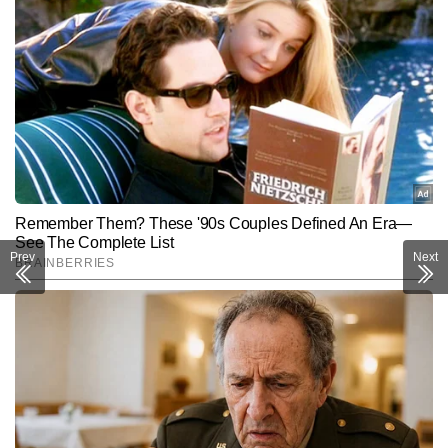
अभय टाइम्स नाउ नवभारत डिजिटल में एंटरटेनमेंट डेस्क पर चीफ कॉपी एडिटर हैं। 
टीवी पत्रकारिता में डिप्लोमा हासिल करने वाले अभय मनोरंजन जगत की खबरों पर 
मजबूत पकड़ रखते हैं। वे फिल्म, टीवी, ओटीटी और सेलिब्रिटी अपडेट्स को सरल 
और पढ़ें
भाषा में और सटीक जानकारी के साथ पेश करने के लिए जाने जाते हैं। अभय 
अबतक 9,000 से अधिक खबरें लिख चुके हैं। तेजी से बदलती एंटरटेनमेंट इंडस्ट्री 
में खबरों को पकड़ने, रिसर्च करने और समय पर प्रकाशित करने में उनकी खास 
Follow Us:
दक्षता है।
Subscribe to our daily Newsletter!
SUBMIT
Prev
Next