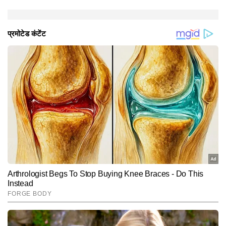
न्याय की कहानी है।' उन्होंने आगे कहा, 'अगर देखा जाए तो आज भी
बड़ी संख्या में महिलाएं तरह-तरह की परेशानियां झेल रही हैं। लेकिन
ये फिल्म किसी बहस को सही या गलत साबित करने के लिए नहीं
बनाई गई है। ये बस एक ऐसी कहानी है, जो समाज में मौजूद हकीकत
को दिखाती है।'
Hindi News
Entertainment
Bollywood
End of Article
अभय
AUTHOR