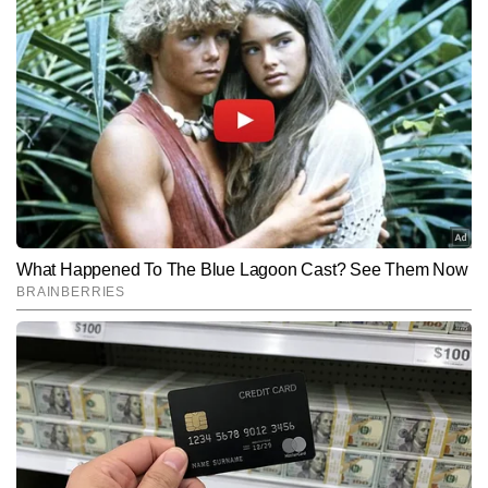
नीलाक्ष सिंह
AUTHOR
नीलाक्ष सिंह 2021 से टाइम्स नाउ नवभारत डिजिटल से जुड़े हैं और एजुकेशन 
सेक्शन के लिए कंटेंट लिखते हैं। लखनऊ विश्वविद्यालय से मास कम्युनिकेशन की 
पढ़ाई के दौरान ही उन्होंने प्रिंट मीडिया में इंटर्नशिप की, जहां फील्ड रिपोर्टिंग, 
और पढ़ें
स्टूडेंट-इश्यू बेस्ड ग्राउंड स्टोरीज और सटीक न्यूजराइटिंग की बुनियादी समझ 
हासिल की। प्रिंट के बाद डिजिटल मीडिया में भी वह एजुकेशन बीट पर ही लगातार 
काम करते रहे हैं। पत्रकारिता में 10 सालों से सक्रिय नीलाक्ष सिंह  12 हजार से 
Follow Us:
अधिक खबरें लिख चुके हैं। वह एग्जाम अपडेट्स, एडमिशन प्रोसेस, करियर गाइडेंस, 
स्टूडेंट वेलफेयर, बोर्ड रिजल्ट्स और नीतिगत बदलावों पर गहन और बेहद उपयोगी 
कंटेंट तैयार करते हैं।
Subscribe to our daily Newsletter!
SUBMIT