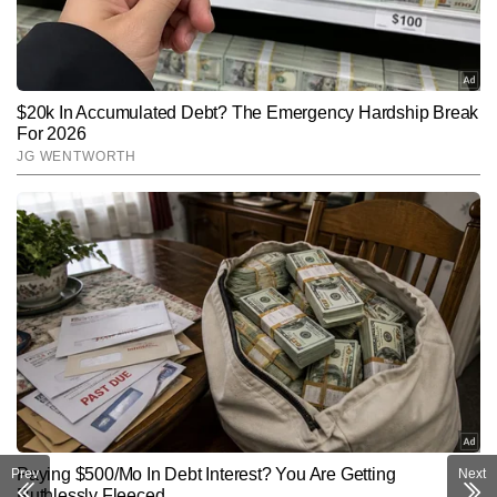
Prev
Next