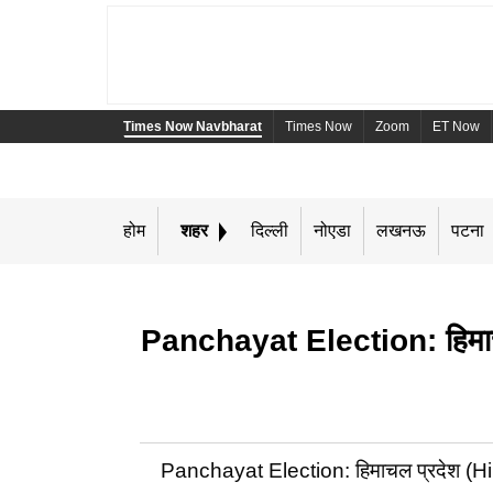
Times Now Navbharat
Times Now
Zoom
ET Now
होम
शहर
दिल्ली
नोएडा
लखनऊ
पटना
Panchayat Election: हिमाचल प्
Panchayat Election: हिमाचल प्रदेश (Himach