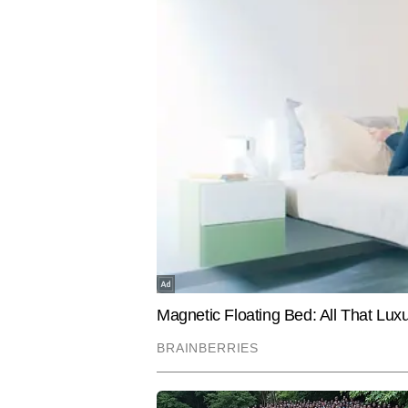
दो के चुनाव 30 मई को होंगे। इस चुनाव को नियमों के उल
UTILITY NEWS
INDIA
Gold Purity Check Guide: सोना
Jharkhand
असली है या नकली? घर बैठे ऐसे करें मिनटों
'सरकार यह ज
में शुद्धता की जांच
प्रदर्शन के 
क्या की अप
शिशुपाल कुमार
AUTHOR
शिशुपाल कुमार टाइम्स नाउ नवभारत डिजि
है। राजनीतिक, अंतरराष्ट्रीय और क्राइ
और उन्हें प्रभावशाली ढंग से प्रस्तुत
जर्नलिस्ट के रूप में की, जहां उन्होंने
फील्ड रिपोर्टिंग और डेस्क दोनों स्त
Hindi News
Cities
हैं। वह ब्रेकिंग न्यूज, रियल-टाइम क