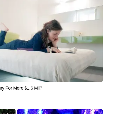
्लंघन के कारण स्थगित कर दिए गया था।
SPORTS
SPIRI
 Students Protest:
भारत के 19 वर्षीय एथलीट मोहम्मद अशफाक
8 या 
ानने की इच्छा रखती है कि...',
ने अमेरिका में किया कमाल, 400 मीटर दौड़
है, जान
बीच CM हेमंत सोरेन ने छात्रों से
में अंडर-20 राष्ट्रीय रिकॉर्ड तोड़ा
और विष्
ील?
टल के न्यूज डेस्क में कार्यरत एक अनुभवी पत्रकार हैं, जिन्हें 13 वर्षों का अनुभव हासिल 
म रिपोर्टिंग में गहरी रुचि और मजबूत पकड़ के साथ वे समाचारों की बारीकियों को समझने 
और पढ़ें
 करने के लिए जाने जाते हैं। शिशुपाल ने अपने करियर की शुरुआत एक इन्वेस्टिगेटिव 
 प्रोडक्शन से लेकर ग्राउंड रिपोर्टिंग तक पत्रकारिता के कई महत्वपूर्ण पहलुओं में काम किया। 
रों पर उनकी दक्षता है। अब तक शिशुपाल कुमार 15,000 से अधिक खबरें प्रकाशित कर चुके 
वरेज, डेटा-आधारित विश्लेषण और एक्सप्लेनर लिखने में खास महारत रखते हैं। उनकी 
End of Article