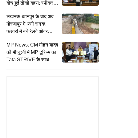
बीच हुई तीखी बहस; स्पीकर
विजेंद्र गुप्ता ने दी कार्रवाई की
लखनऊ-कानपुर के बाद अब
चेतावनी
मीरजापुर में धंसी सड़क,
EDUCATION
L
फरवरी में बने रेलवे ओवरब्रिज
TUALITY
राजस्थान प्रयोगशाला सहायक रिजल्ट कब
P
की दीवार लटकी; दिए गए जांच
9 अगस्त- कामिका एकादशी 2026 कब
जारी होगा, rssb.rajasthan.gov.in पर
ड
MP News: CM मोहन यादव
के आदेश
ें सावन कृष्ण पक्ष की ग्यारस पर शिव
इन स्टेप्स से करें चेक
क
की मौजूदगी में MP टूरिज्म का
णु जी में से किसकी पूजा करें
Tata STRIVE के साथ
MOU, रोजगार के नए अवसर
बनेंगे