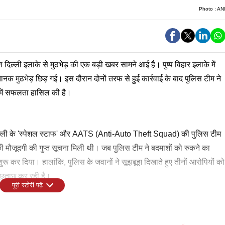
Photo :
AN
िण दिल्ली इलाके से मुठभेड़ की एक बड़ी खबर सामने आई है। पुष्प विहार इलाके में
ानक मुठभेड़ छिड़ गई। इस दौरान दोनों तरफ से हुई कार्रवाई के बाद पुलिस टीम ने
ने में सफलता हासिल की है।
 दिल्ली के 'स्पेशल स्टाफ' और AATS (Anti-Auto Theft Squad) की पुलिस टीम
 की मौजूदगी की गुप्त सूचना मिली थी। जब पुलिस टीम ने बदमाशों को रुकने का
ुरू कर दिया। हालांकि, पुलिस के जवानों ने सूझबूझ दिखाते हुए तीनों आरोपियों को
ूछताछ कर रही है।
पूरी स्टोरी पढ़ें
st के लाइव अपडेट्स जानने के लिए यहां क्लिक करें
मामला नहीं है। इससे पहले बीते अप्रैल महीने में भी दिल्ली से सटे ग्रेटर नोएडा
ातिर अपराधी है। वह अंतरराज्यीय 'पंखिया गैंग' का एक सक्रिय सदस्य है। पुलिस
पास से चोरी के जेवरातों से भरा एक बैग, .315 बोर के दो अवैध पिस्टल, चार जिंदा
 वाले तंज पर अखिलेश यादव का तीखा पलटवार; CM का मतलब बताया 'करप्ट माउथ'
्य
िस चेकिंग के दौरान बीटा-2 थाना पुलिस की टीम और शातिर लुटेरों के बीच
रहा है। साल 2022 में भारतीय नौसेना के एक अधिकारी के साथ हुई लूटपाट के
त में इस्तेमाल होने वाला एक ऑटो, स्क्रूड्राइवर और प्लास जैसे उपकरण भी