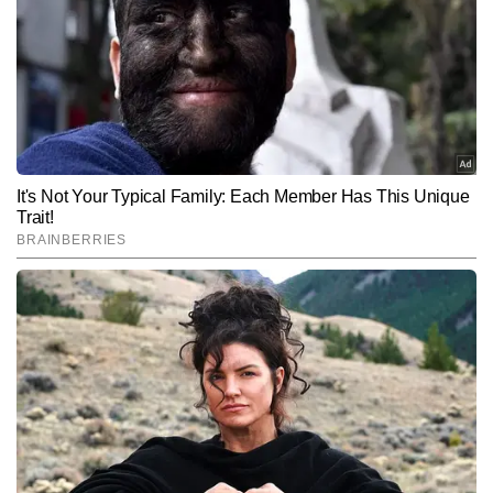
गहरी दृष्टि उन्हें इस बीट का एक भरोसेमंद और प्रभावी कंटेंट राइटर बनाती है।  वे 
और पढ़ें
जटिल लोकल इश्यूज को सहज, स्पष्ट और असरदार अंदाज में पेश करने में दक्ष हैं 
और अबतक 2,000 से अधिक न्यूज रिपोर्ट लिख चुके हैं। उनकी लेखन शैली शहर 
की नब्ज पकड़ते हुए ऐसे कंटेंट पर केंद्रित रहती है, जो सीधे पाठकों के जीवन और 
Follow Us:
उनकी रोजमर्रा की चिंताओं से जुड़ा होता है।
Subscribe to our daily Newsletter!
SUBMIT