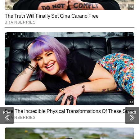
Prev
Next