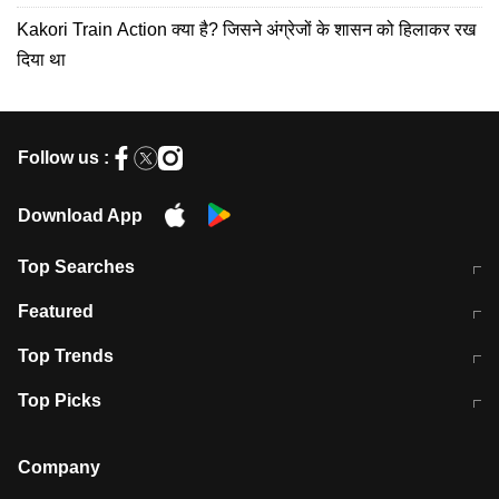
Kakori Train Action क्या है? जिसने अंग्रेजों के शासन को हिलाकर रख
दिया था
Follow us :
Download App
Top Searches
मुंबई में लगे 'जेन जी' के पोस्टर, लिखा- 'मैं
मानसून में वायरल इंफ्केशन से बचाव करेंगी ये
Featured
विद्यार्थियों के साथ हूं
होममेड़ ड्रिंक
10 अगस्त को विधानसभा का घेराव करेंगे
Pune News: प्राइवेट स्कूल में दर्दनाक
Top Trends
छात्र
हादसा
RBI का नया नियम: अब बैंकों को अपनी सभी
जम्मू-श्रीनगर नेशनल हाईवे पर आज वाहनों
Top Picks
शाखाओं में जमा पर देना होगा एकसमान ब्याज
की आवाजाही पूरी तरह ठप
अगले 14 घंटे दिल्ली-यूपी समेत इन राज्यों में
सोशल मीडिया पर वायरल हुई आईआईटी बॉम्बे
बारिश की चेतावनी
के स्टूडेंट की मार्कशीट
Company