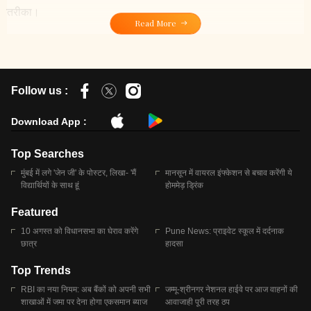
तरीका।
Read More
Follow us :
Download App :
Top Searches
मुंबई में लगे 'जेन जी' के पोस्टर, लिखा- 'मैं
मानसून में वायरल इंफ्केशन से बचाव करेंगी ये
विद्यार्थियों के साथ हूं
होममेड़ ड्रिंक
Featured
10 अगस्त को विधानसभा का घेराव करेंगे
Pune News: प्राइवेट स्कूल में दर्दनाक
छात्र
हादसा
Top Trends
RBI का नया नियम: अब बैंकों को अपनी सभी
जम्मू-श्रीनगर नेशनल हाईवे पर आज वाहनों की
शाखाओं में जमा पर देना होगा एकसमान ब्याज
आवाजाही पूरी तरह ठप