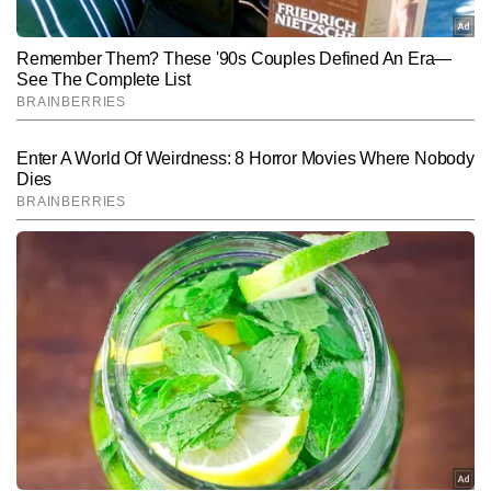
Hindi News
World
End of Article
शिव शुक्ला
AUTHOR
शिव शुक्ला टाइम्स नाउ नवभारत डिजिटल में कार्यरत एक अनुभवी न्यूज राइटर हैं। 
छह वर्षों के पेशेवर अनुभव के साथ वे डिजिटल पत्रकारिता में तेज, सटीक और 
प्रभावी कंटेंट तैयार करने के लिए पहचाने जाते हैं। वह राष्ट्रीय-अंतरराष्ट्रीय 
और पढ़ें
खबरों, राजनीतिक घटनाक्रमों और गहन विश्लेषण पर विशेष पकड़ रखते हैं। ब्रेकिंग 
न्यूज कवरेज, लाइव ब्लॉग, एक्सप्लेनर और एनालिसिस आर्टिकल तैयार करने में उन्हें 
विशेषज्ञता हासिल है। शिव शुक्ला 8,000 से अधिक न्यूज रिपोर्ट प्रकाशित कर 
Follow Us:
चुके हैं। मजबूत न्यूज सेंस, विश्लेषण क्षमता और स्पष्ट लेखन शैली उनकी खासियत 
है। उन्हें नए स्थानों की यात्रा करना और किताबें पढ़ने का शौक है, जो उनकी लेखन 
शैली एवं दृष्टिकोण को और समृद्ध बनाता है।
Subscribe to our daily Newsletter!
SUBMIT