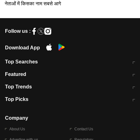
नेताओं में किसका नाम सबसे आगे
Follow us :
Download App
Top Searches
मुंबई में लगे 'जेन जी' के पोस्टर, लिखा- 'मैं
मानसून में वायरल इंफ्केशन से बचाव करेंगी ये
Featured
विद्यार्थियों के साथ हूं
होममेड़ ड्रिंक
10 अगस्त को विधानसभा का घेराव करेंगे
Pune News: प्राइवेट स्कूल में दर्दनाक
Top Trends
छात्र
हादसा
RBI का नया नियम: अब बैंकों को अपनी सभी
जम्मू-श्रीनगर नेशनल हाईवे पर आज वाहनों
Top Picks
शाखाओं में जमा पर देना होगा एकसमान ब्याज
की आवाजाही पूरी तरह ठप
अगले 14 घंटे दिल्ली-यूपी समेत इन राज्यों में
सोशल मीडिया पर वायरल हुई आईआईटी बॉम्बे
बारिश की चेतावनी
के स्टूडेंट की मार्कशीट
Company
About Us
Contact Us
Advertise with us
Regulatory