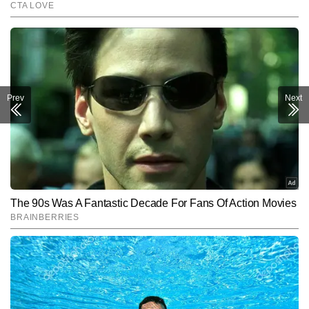
Prev
Next