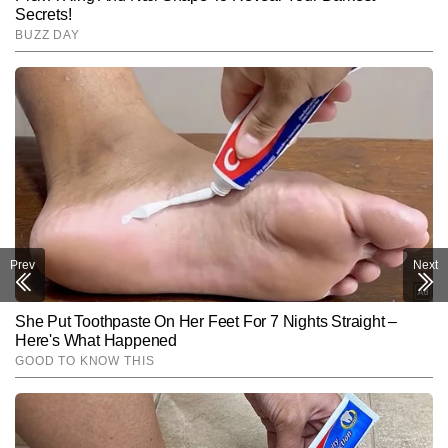
Prev
Next