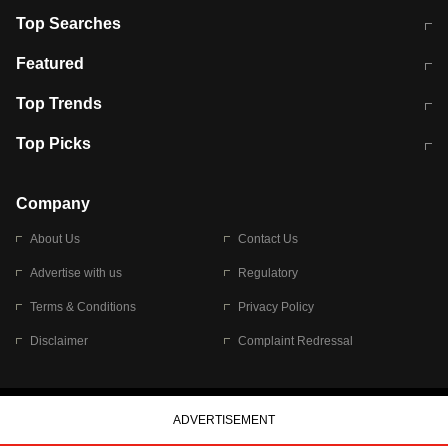
Top Searches
भरत तिवारी कथित एनकाउंटर मामले में बड़ी
CEC के चुनाव में CJI की भूमिका क्यों नहीं?
Featured
कार्रवाई
स्पेन में प्रवासियों का सैलाब! मोरक्को से
ITR फाइलिंग डेडलाइन चूके तो होंगे हिट
Top Trends
हजारों की घुसपैठ
विकेट
RBI का नया नियम: अब बैंकों को अपनी सभी
जम्मू-श्रीनगर नेशनल हाईवे पर आज वाहनों
Top Picks
शाखाओं में जमा पर देना होगा एकसमान ब्याज
की आवाजाही पूरी तरह ठप
अगले 14 घंटे दिल्ली-यूपी समेत इन राज्यों में
सोशल मीडिया पर वायरल हुई आईआईटी बॉम्बे
बारिश की चेतावनी
के स्टूडेंट की मार्कशीट
Company
About Us
Contact Us
Advertise with us
Regulatory
Terms & Conditions
Privacy Policy
Disclaimer
Complaint Redressal
© 2026 Bennett, Coleman & Company Limited