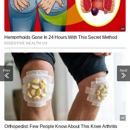
Prev
Next