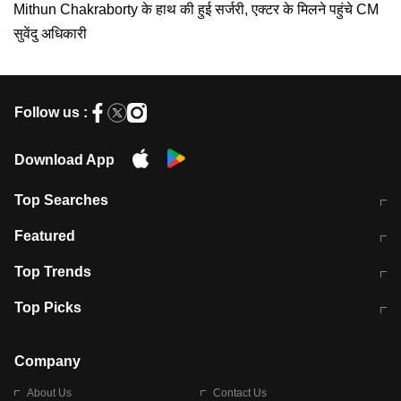
Mithun Chakraborty के हाथ की हुई सर्जरी, एक्टर के मिलने पहुंचे CM
सुवेंदु अधिकारी
Follow us :
Download App
Top Searches
मुंबई में लगे 'जेन जी' के पोस्टर, लिखा- 'मैं
मानसून में वायरल इंफ्केशन से बचाव करेंगी ये
Featured
विद्यार्थियों के साथ हूं
होममेड़ ड्रिंक
10 अगस्त को विधानसभा का घेराव करेंगे
Pune News: प्राइवेट स्कूल में दर्दनाक
Top Trends
छात्र
हादसा
RBI का नया नियम: अब बैंकों को अपनी सभी
जम्मू-श्रीनगर नेशनल हाईवे पर आज वाहनों
Top Picks
शाखाओं में जमा पर देना होगा एकसमान ब्याज
की आवाजाही पूरी तरह ठप
अगले 14 घंटे दिल्ली-यूपी समेत इन राज्यों में
सोशल मीडिया पर वायरल हुई आईआईटी बॉम्बे
बारिश की चेतावनी
के स्टूडेंट की मार्कशीट
Company
About Us
Contact Us