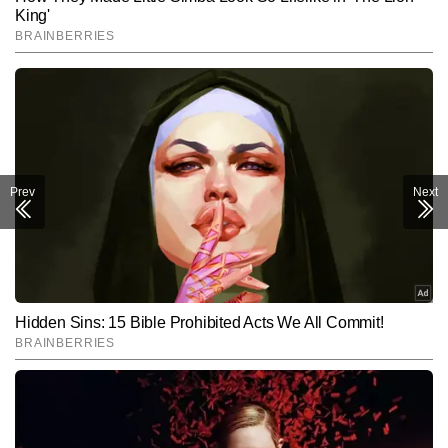
Prev
Next