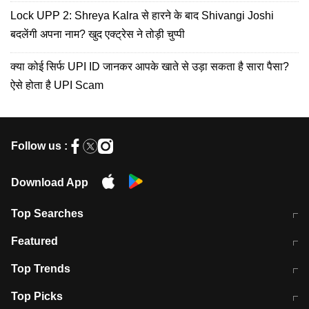
Lock UPP 2: Shreya Kalra से हारने के बाद Shivangi Joshi
बदलेंगी अपना नाम? खुद एक्ट्रेस ने तोड़ी चुप्पी
क्या कोई सिर्फ UPI ID जानकर आपके खाते से उड़ा सकता है सारा पैसा?
ऐसे होता है UPI Scam
Follow us :
Download App
Top Searches
मुंबई में लगे 'जेन जी' के पोस्टर, लिखा- 'मैं
मानसून में वायरल इंफ्केशन से बचाव करेंगी ये
Featured
विद्यार्थियों के साथ हूं
होममेड़ ड्रिंक
10 अगस्त को विधानसभा का घेराव करेंगे
Pune News: प्राइवेट स्कूल में दर्दनाक
Top Trends
छात्र
हादसा
RBI का नया नियम: अब बैंकों को अपनी सभी
जम्मू-श्रीनगर नेशनल हाईवे पर आज वाहनों
Top Picks
शाखाओं में जमा पर देना होगा एकसमान ब्याज
की आवाजाही पूरी तरह ठप