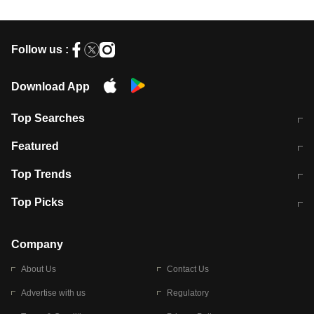
Follow us :
Download App
Top Searches
मुंबई में लगे 'जेन जी' के पोस्टर, लिखा- 'मैं
मानसून में वायरल इंफ्केशन से बचाव करेंगी ये
Featured
विद्यार्थियों के साथ हूं
होममेड़ ड्रिंक
10 अगस्त को विधानसभा का घेराव करेंगे
Pune News: प्राइवेट स्कूल में दर्दनाक
Top Trends
छात्र
हादसा
RBI का नया नियम: अब बैंकों को अपनी सभी
जम्मू-श्रीनगर नेशनल हाईवे पर आज वाहनों
Top Picks
शाखाओं में जमा पर देना होगा एकसमान ब्याज
की आवाजाही पूरी तरह ठप
अगले 14 घंटे दिल्ली-यूपी समेत इन राज्यों में
सोशल मीडिया पर वायरल हुई आईआईटी बॉम्बे
बारिश की चेतावनी
के स्टूडेंट की मार्कशीट
Company
About Us
Contact Us
Advertise with us
Regulatory