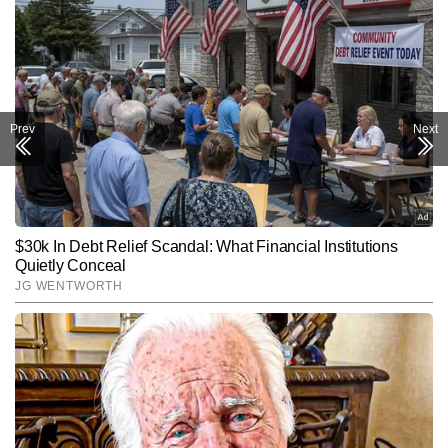
Prev
Next