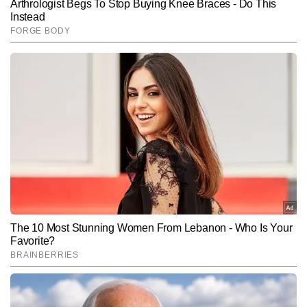
Hindi News
Sports
End of Article
शिवम अवस्थी
AUTHOR
शिवम् अवस्थी टाइम्स नाउ नवभारत डिजिटल में स्पोर्ट्स डेस्क के इंचार्ज हैं। इनको 
खेल पत्रकारिता में तकरीबन 17 सालों का अनुभव है। इनको क्रिकेट, फुटबॉल 
और टेनिस में खास रुचि है। उन्हें खेलना भी पसंद है और वो देहरादून में फुटबॉल व 
और पढ़ें
क्रिकेट इंटर डिस्ट्रिक्ट चैंपियनशिप में विजेता टीम के कप्तान भी रहे। पत्रकारिता 
में कदम रखने के कुछ समय बाद कॉमनवेल्थ गेम्स 2010 का संपूर्ण फील्ड कवरेज 
किया और कई ब्रेकिंग न्यूज दी। कई चर्चित भारतीय एथलीटों के इंटरव्यू लिए हैं। 
Follow Us:
2011 वनडे क्रिकेट वर्ल्ड कप का ऑनफील्ड रहकर शहर-शहर घूमते हुए पूरा टीवी 
कवरेज किया। विश्व कप से पहले युवा विराट कोहली का इंटरव्यू किया। डिजिटल 
जैसे-जैसे आगे बढ़ा उन्हें ब्रेट ली, सुनील गावस्कर, राहुल द्रविड़, जैसे तमाम धुरंधरों 
Subscribe to our daily Newsletter!
के साक्षात्कार किए और 16 वर्षीय ऋषभ पंत का पहला डिजिटल इंटरव्यू किया जिसे 
इंग्लिश और हिंदी वेबसाइट पर काफी रीडरशिप मिली। उन्होंने स्पोर्ट्स मल्टी 
पॉडकास्ट भी किया। आईपीएल के 18 सीजन से ऑनफील्ड जुड़े रहे। अब तक 
SUBMIT
तकरीबन 6000 से ज्यादा एक्सक्लूसिव स्टोरीज लिख चुके हैं। साल 2025 में खेल 
जगत के तमाम बड़े रिकॉर्ड्स व आंकड़ों को ट्रैक किया है और उन पर आर्टिकल 
तैयार किए हैं।