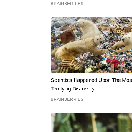
क्रिकेट की कई बायलेटरल सीरीज, आईपी
बड़े राष्ट्रीय-अंतरराष्ट्रीय खेल आय
Hindi News
Sports
Cricket
खासियत है।