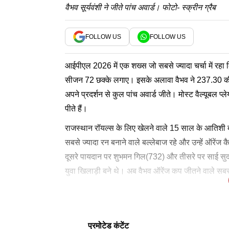
वैभव सूर्यवंशी ने जीते पांच अवार्ड। फोटो- स्क्रीन ग्रैब
FOLLOW US
FOLLOW US
आईपीएल 2026 में एक शख्स जो सबसे ज्यादा चर्चा में रहा कि
सीजन 72 छक्के लगाए। इसके अलावा वैभव ने 237.30 की स्ट्
अपने प्रदर्शन से कुल पांच अवार्ड जीते। मोस्ट वैल्यूबल प
पीते हैं।
राजस्थान रॉयल्स के लिए खेलने वाले 15 साल के आतिशी ब
सबसे ज्यादा रन बनाने वाले बल्लेबाज रहे और उन्हें ऑरें
दूसरे पायदान पर शुभमन गिल(732) और तीसरे पर साई सुदर
युवा खिलाड़ी बने थे। अब वैभव ऑरेंज कप जीतने वाले सबस
'मैं अगले सीजन बेहतर करने की...'
अवार्ड समारोह के दौरान वैभव ने कहा,
दबाव और अपनी निडर बल्लेबाजी पर कहा,
इस सीजन से उन्होंने क्या सीखा के सवाल पर वैभव ने कहा
इसके अलावा वैभव ने जियो हॉटस्टार से बातचीत करते हुए
अच्छा लग रहा है, लेक
सर, मैं अभी दू
'मैं अभी दूध नहीं पी रहा'
'बहुत कुछ सीखा'
यह गर्व का पर है, बहुत अच्छा लग रहा है और मैं अगले सी
अगर मुझे लगता है कि पहली गेंद मेरे जोन में है और मैं उसे
अपने खेल को बदलना सीखा। आप हर मैच एक ही मानसिकत
चाहते हैं। इसके लिए वह इंजरी और अन्य समस्याओं से दूर 
लेटेस्ट न्यूज