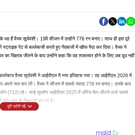
 वह हैं वैभव सूर्यवंशी। 19वें सीजन में उन्होंने 776 रन बनाए। साथ ही इस पूरे
राइक रेट से बल्लेबाजी करते हुए गेंदबाजों में खौफ पैदा कर दिया। वैभव ने
्लेयर का खिताब जीतने के बाद उन्होंने कहा कि वह ताकतवर होने के लिए अब दूध नहीं
ल्लेबाज वैभव सूर्यवंशी ने आईपीएल में नया इतिहास रचा। वह आईपीएल 2026 में
ज कैप अपने नाम कर ली। वैभव ने सीजन में सबसे ज्यादा 776 रन बनाए। उनके बाद
्शन (722) रहे। साई सुदर्शन आईपीएल 2025 में ऑरेंज कैप जीतने वाले सबसे
े कम उम्र के खिलाड़ी बन गए हैं।
पूरी स्टोरी पढ़ें
,
 कहा कि वह और बेहतर बनाने चाहते हैं। वैभव ने कहा कि वह लंबे समय तक खेलना
िन थोड़ा दबाव महसूस हो रहा है क्योंकि मैं यहां इंटरव्यू के लिए आया हूं। लेकिन हां
ध नहीं पी रहा हूं। लेकिन हां, मैं बस अपने खेल पर भरोसा करने की कोशिश करता हूं
इस सीजन में, मैंने दबाव वाली स्थितियों में खेलना और परिस्थितियों के अनुसार
जन में और भी बेहतर करने की कोशिश करूंगा।
 हिट कर सकता हूं, तो मैं पूरी ताकत लगा देता हूं और उसी तरह खेलने की कोशिश
ा के साथ नहीं खेल सकते। आपको खेल की स्थिति को समझना होगा और टीम
रहना चाहेंगे। सूर्यवंशी ने कहा कि वह अपनी फिटनेस पर काम करना है।