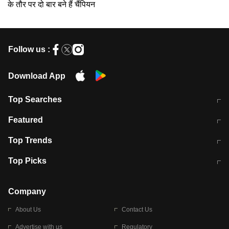
के तौर पर दो बार बने हैं चैंपियन
Follow us :
Download App
Top Searches
मुंबई में लगे 'जेन जी' के पोस्टर, लिखा- 'मैं
मानसून में वायरल इंफ्केशन से बचाव करेंगी ये
Featured
विद्यार्थियों के साथ हूं
होममेड़ ड्रिंक
10 अगस्त को विधानसभा का घेराव करेंगे
Pune News: प्राइवेट स्कूल में दर्दनाक
Top Trends
छात्र
हादसा
RBI का नया नियम: अब बैंकों को अपनी सभी
जम्मू-श्रीनगर नेशनल हाईवे पर आज वाहनों
Top Picks
शाखाओं में जमा पर देना होगा एकसमान ब्याज
की आवाजाही पूरी तरह ठप
अगले 14 घंटे दिल्ली-यूपी समेत इन राज्यों में
सोशल मीडिया पर वायरल हुई आईआईटी बॉम्बे
बारिश की चेतावनी
के स्टूडेंट की मार्कशीट
Company
About Us
Contact Us
Advertise with us
Regulatory