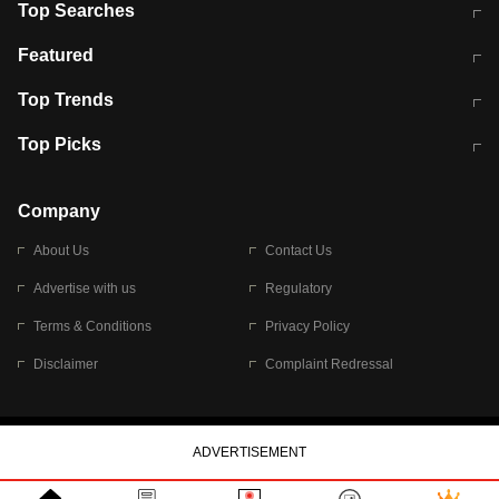
Top Searches
भरत तिवारी कथित एनकाउंटर मामले में बड़ी
CEC के चुनाव में CJI की भूमिका क्यों नहीं?
Featured
कार्रवाई
स्पेन में प्रवासियों का सैलाब! मोरक्को से
ITR फाइलिंग डेडलाइन चूके तो होंगे हिट
Top Trends
हजारों की घुसपैठ
विकेट
RBI का नया नियम: अब बैंकों को अपनी सभी
जम्मू-श्रीनगर नेशनल हाईवे पर आज वाहनों
Top Picks
शाखाओं में जमा पर देना होगा एकसमान ब्याज
की आवाजाही पूरी तरह ठप
अगले 14 घंटे दिल्ली-यूपी समेत इन राज्यों में
सोशल मीडिया पर वायरल हुई आईआईटी बॉम्बे
बारिश की चेतावनी
के स्टूडेंट की मार्कशीट
Company
About Us
Contact Us
Advertise with us
Regulatory
Terms & Conditions
Privacy Policy
Disclaimer
Complaint Redressal
© 2026 Bennett, Coleman & Company Limited