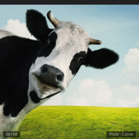
08
/
08
Photo
:
Canva