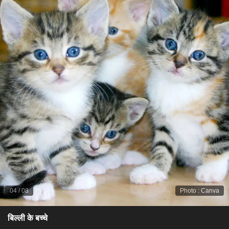
04
/
08
Photo
:
Canva
बिल्ली के बच्चे