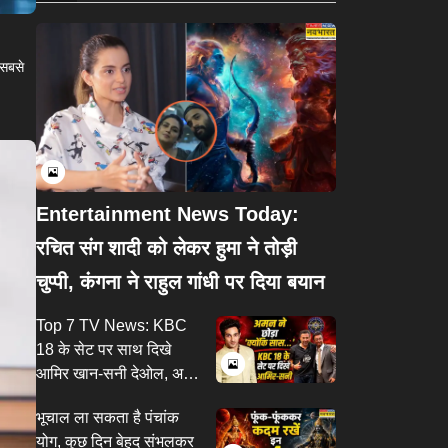
 सबसे
Entertainment News Today:
रचित संग शादी को लेकर हुमा ने तोड़ी
चुप्पी, कंगना ने राहुल गांधी पर दिया बयान
Top 7 TV News: KBC
18 के सेट पर साथ दिखे
आमिर खान-सनी देओल, अमन
गांधी ने छोड़ा क्योंकि सास भी
भूचाल ला सकता है पंचांक
कभी बहू थी 2
योग, कुछ दिन बेहद संभलकर