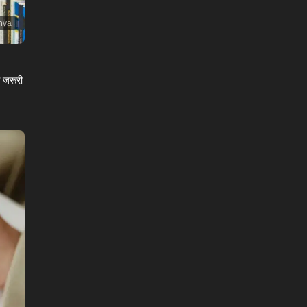
nva
े जरूरी