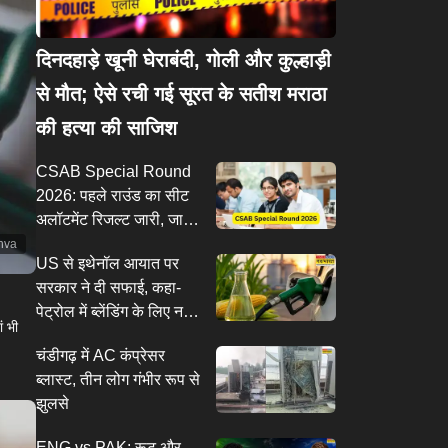
दिनदहाड़े खूनी घेराबंदी, गोली और कुल्हाड़ी
से मौत; ऐसे रची गई सूरत के सतीश मराठा
की हत्या की साजिश
CSAB Special Round
2026: पहले राउंड का सीट
अलॉटमेंट रिजल्ट जारी, जानें
आगे की प्रक्रिया
nva
US से इथेनॉल आयात पर
सरकार ने दी सफाई, कहा-
पेट्रोल में ब्लेंडिंग के लिए नहीं
ं भी
हो रहा कोई इंपोर्ट
चंडीगढ़ में AC कंप्रेसर
ब्लास्ट, तीन लोग गंभीर रूप से
झुलसे
ENG vs PAK: रूट और