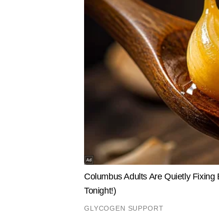
INDIA
SPORTS
राहुल गांधी के घर के बाहर सुरक्षा सख्त,
श्रीलंका मे
प्रदर्शन करने पहुंचे साधु-संतों को पुलिस ने
कप्तान शुभम
हिरासत में लिया
मैच से बाहर
पूजा मेहता
AUTHOR
पूजा मेहता एक वरिष्ठ टेलीविज़न पत्रकार
आंतरिक संघर्ष, रक्षा, पर्यावरण और अपरा
फोकस रखते हुए। संघर्षग्रस्त इलाकों से
विश्लेषण के लिए अलग पहचान दिलाती 
Hindi News
India
वह प्रमाणित Defence Corresponden