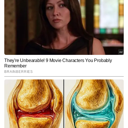
अमित मंडल टाइम्स नाउ नवभारत डिजिटल में न्यूज डेस्क पर Assistant Editor 
के रूप में काम कर रहे हैं। प्रिंट, टीवी और डिजिटल—तीनों माध्यमों में कुल 
मिलाकर 15 सालों से अधिक का अनुभव उन्हें खबरों को देखने की व्यापक दृष्टि देता 
और पढ़ें
है। ब्रेकिंग न्यूज, लाइव ब्लॉग, स्पेशल स्टोरीज और एक्सप्लेनेर फॉर्मेट पर उनकी 
मजबूत पकड़ है। एंगल चुनने की कला, खबरों की गति को समझना और समय पर 
सही जानकारी पहुंचाना—ये उनकी सबसे बड़ी खूबियां हैं। अमित अपने करियर में 
Follow Us:
करीब 20 हजार से अधिक न्यूज आर्टिकल, एनालिसिस और एक्सप्लेनर पब्लिश कर 
चुके हैं।
Subscribe to our daily Newsletter!
SUBMIT