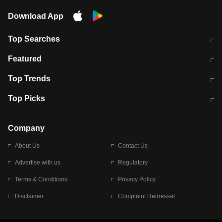
Download App
Top Searches
मुंबई में लगे 'जेन जी' के पोस्टर, लिखा- 'मैं
मानसून में वायरल इंफ्केशन से बचाव करेंगी ये
Featured
विद्यार्थियों के साथ हूं
होममेड़ ड्रिंक
10 अगस्त को विधानसभा का घेराव करेंगे
Pune News: प्राइवेट स्कूल में दर्दनाक
Top Trends
छात्र
हादसा
RBI का नया नियम: अब बैंकों को अपनी सभी
जम्मू-श्रीनगर नेशनल हाईवे पर आज वाहनों
Top Picks
शाखाओं में जमा पर देना होगा एकसमान ब्याज
की आवाजाही पूरी तरह ठप
अगले 14 घंटे दिल्ली-यूपी समेत इन राज्यों में
सोशल मीडिया पर वायरल हुई आईआईटी बॉम्बे
बारिश की चेतावनी
के स्टूडेंट की मार्कशीट
Company
About Us
Contact Us
Advertise with us
Regulatory
Terms & Conditions
Privacy Policy
Disclaimer
Complaint Redressal