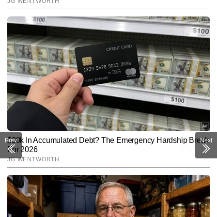
Prev
Next