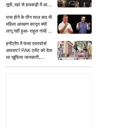
तूती, वहां से हथकड़ी में आज
गुजरेंगे बेटे
पास होने के तीन साल बाद भी
महिला आरक्षण कानून क्यों
लागू नहीं हुआ- राहुल गांधी ने
किरेन रिजिजू से पीछे तीखे
हनीट्रैप में फंसा एयरफोर्स
सवाल
SPORTS
C
TION
अफसर? PAK एजेंट को देता
कौन हैं आशीष यादव, जिन्होंने नीरज चोपड़ा
प
 Field Worker Answer Key
था खुफिया जानकारी,
के बाद देश को दिलाया सम्मान
प
 झारखंड एसएससी ने जारी की फील्ड
गिरफ्तार
न
रीक्षा की आंसर की, ऐसे करें
ोड