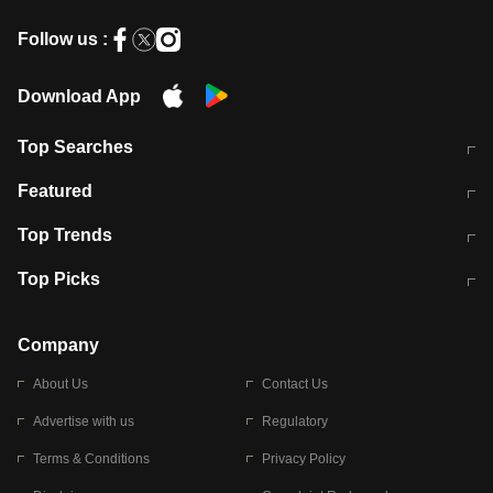
Follow us :
Download App
Top Searches
मुंबई में लगे 'जेन जी' के पोस्टर, लिखा- 'मैं
मानसून में वायरल इंफ्केशन से बचाव करेंगी ये
Featured
विद्यार्थियों के साथ हूं
होममेड़ ड्रिंक
10 अगस्त को विधानसभा का घेराव करेंगे
Pune News: प्राइवेट स्कूल में दर्दनाक
Top Trends
छात्र
हादसा
RBI का नया नियम: अब बैंकों को अपनी सभी
जम्मू-श्रीनगर नेशनल हाईवे पर आज वाहनों
Top Picks
शाखाओं में जमा पर देना होगा एकसमान ब्याज
की आवाजाही पूरी तरह ठप
अगले 14 घंटे दिल्ली-यूपी समेत इन राज्यों में
सोशल मीडिया पर वायरल हुई आईआईटी बॉम्बे
बारिश की चेतावनी
के स्टूडेंट की मार्कशीट
Company
About Us
Contact Us
Advertise with us
Regulatory
Terms & Conditions
Privacy Policy