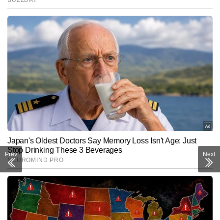
Prev
Next