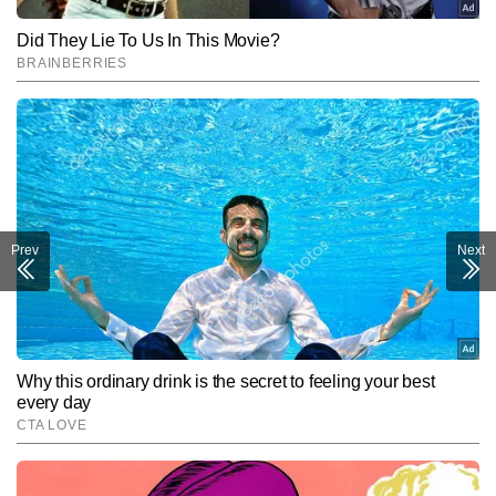
Prev
Next