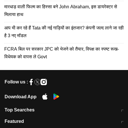
मारधाड़ वाली फिल्म का हिस्सा बने John Abraham, इस डायरेक्टर से
मिलाया हाथ
आप भी कर रहे हैं Tata की नई गाड़ियों का इंतजार? कंपनी जल्द लाने जा रही
है 3 नए मॉडल
FCRA बिल पर सरकार JPC को भेजने को तैयार, विपक्ष का स्पष्ट रूख-
विधेयक को वापस ले Govt
Follow us :
Download App
Top Searches
मुंबई में लगे 'जेन जी' के पोस्टर, लिखा- 'मैं
मानसून में वायरल इंफ्केशन से बचाव करेंगी ये
Featured
विद्यार्थियों के साथ हूं
होममेड़ ड्रिंक