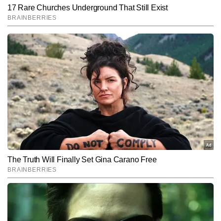
Hindi News
India
End of Article
अमित कुमार मंडल
AUTHOR
अमित मंडल टाइम्स नाउ नवभारत डिजिटल में न्यूज डेस्क पर Assistant Editor 
के रूप में काम कर रहे हैं। प्रिंट, टीवी और डिजिटल—तीनों माध्यमों में कुल 
मिलाकर 15 सालों से अधिक का अनुभव उन्हें खबरों को देखने की व्यापक दृष्टि देता 
और पढ़ें
है। ब्रेकिंग न्यूज, लाइव ब्लॉग, स्पेशल स्टोरीज और एक्सप्लेनेर फॉर्मेट पर उनकी 
मजबूत पकड़ है। एंगल चुनने की कला, खबरों की गति को समझना और समय पर 
सही जानकारी पहुंचाना—ये उनकी सबसे बड़ी खूबियां हैं। अमित अपने करियर में 
Follow Us:
करीब 20 हजार से अधिक न्यूज आर्टिकल, एनालिसिस और एक्सप्लेनर पब्लिश कर 
चुके हैं।
Subscribe to our daily Newsletter!
SUBMIT