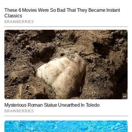
अनुराग गुप्ता
AUTHOR
अनुराग गुप्ता टाइम्स नाउ नवभारत डिजिटल में सीनियर कॉपी एडिटर के रूप में 
कार्यरत हैं और मीडिया में 9 वर्षों का अनुभव रखते हैं। जर्नलिज़्म में मास्टर्स डिग्री 
हासिल करने के बाद से ही वे न्यूजरूम के विभिन्न आयामों—कॉपी एडिटिंग, कंटेंट 
और पढ़ें
क्यूरेशन और रियल-टाइम न्यूज मॉनिटरिंग में दक्षता के साथ काम कर रहे हैं। 
राष्ट्रीय, अंतरराष्ट्रीय और ब्रेकिंग न्यूज पर उनकी मजबूत पकड़ है। अनुराग खबरों 
की बारीकियों को समझने, फैक्ट चेकिंग और स्टोरी के अहम पहलुओं को पाठकों तक 
Follow Us:
सरल भाषा में पहुंचाने के लिए जाने जाते हैं। उन्होंने अब तक 10 हजार से अधिक 
खबरें प्रकाशित की हैं, जिनमें ब्रेकिंग अपडेट्स, एनालिटिकल कंटेंट, स्पेशल 
स्टोरीज और न्यूज एक्सप्लेनर्स शामिल हैं।
Subscribe to our daily Newsletter!
SUBMIT