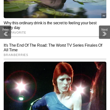
Prev
Next