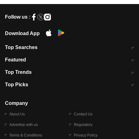
Follow us :
Download App
Top Searches
मुंबई में लगे 'जेन जी' के पोस्टर, लिखा- 'मैं
मानसून में वायरल इंफ्केशन से बचाव करेंगी ये
Featured
विद्यार्थियों के साथ हूं
होममेड़ ड्रिंक
10 अगस्त को विधानसभा का घेराव करेंगे
Pune News: प्राइवेट स्कूल में दर्दनाक
Top Trends
छात्र
हादसा
RBI का नया नियम: अब बैंकों को अपनी सभी
जम्मू-श्रीनगर नेशनल हाईवे पर आज वाहनों
Top Picks
शाखाओं में जमा पर देना होगा एकसमान ब्याज
की आवाजाही पूरी तरह ठप
अगले 14 घंटे दिल्ली-यूपी समेत इन राज्यों में
सोशल मीडिया पर वायरल हुई आईआईटी बॉम्बे
बारिश की चेतावनी
के स्टूडेंट की मार्कशीट
Company
About Us
Contact Us
Advertise with us
Regulatory
Terms & Conditions
Privacy Policy