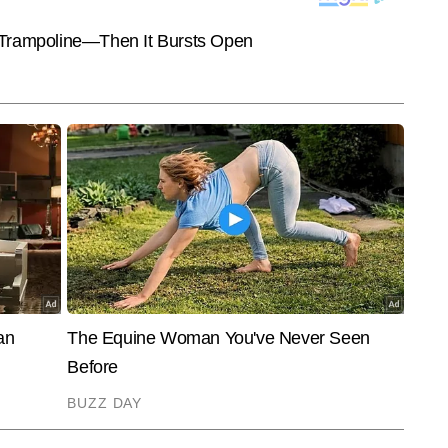
दलीय स्तर पर संबंधों को और मजबूत करने को लेकर सार्थक चर्चा हुई।
 रहेको…
pic.twitter.com/5xNRbyQKTX
2026
INDIA
ENTER
Hormuz Deal: क्या ईरान के
'बांग्लादेश में पाकिस्तान की ISI को पूरी छूट
Shiva
ा दुनिया का सबसे बड़ा 'ऑयल
मिली'...शेख हसीना के बेटे बोले- जेलों से
Kalra
छूटकर आतंकवादी आ रहे, भारत के लिए
ट्रॉफ
खतरा!
हुआ बु
ल में सीनियर कॉपी एडिटर के रूप में कार्यरत हैं और मीडिया में 9 वर्षों का अनुभव रखते 
सिल करने के बाद से ही वे न्यूजरूम के विभिन्न आयामों—कॉपी एडिटिंग, कंटेंट क्यूरेशन और 
और पढ़ें
के साथ काम कर रहे हैं। राष्ट्रीय, अंतरराष्ट्रीय और ब्रेकिंग न्यूज पर उनकी मजबूत पकड़ 