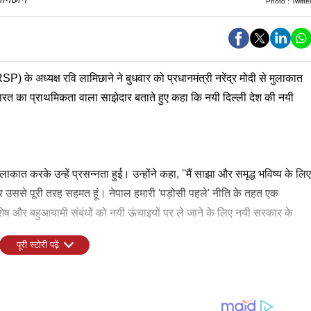
Photo :
Twitte
 (RSP) के अध्यक्ष रवि लामिछाने ने बुधवार को प्रधानमंत्री नरेंद्र मोदी से मुलाकात
भारत का प्राथमिकता वाला साझेदार बताते हुए कहा कि नयी दिल्ली देश की नयी
लाकात करके उन्हें प्रसन्नता हुई। उन्होंने कहा, ''मैं साझा और समृद्ध भविष्य के लिए
उससे पूरी तरह सहमत हूं। नेपाल हमारी 'पड़ोसी पहले' नीति के तहत एक
िशेष और बहुआयामी संबंधों को नयी ऊंचाइयों पर ले जाने के लिए नयी सरकार के
पूरी स्टोरी पढ़ें
प्रतिनिधिमंडल भारतीय जनता पार्टी (BJP) के अध्यक्ष नितिन नवीन के निमंत्रण पर भारत
पा और आरएसपी के बीच दलीय स्तर पर संबंधों को और मजबूत करने को लेकर
हा था, ''भाजपा को जानो पहल के तहत, राष्ट्रीय स्वतंत्र पार्टी (आरएसपी) नेपाल
िछानेज्यूसँग भेट्न पाउँदा अत्यन्तै खुशी लागेको छ । एक साझा र समृद्ध भविष्यका
िल्ली पहुंचा था।
रवि लामिछाने के नेतृत्व में आए प्रतिनिधिमंडल के साथ मंगलवार को भाजपा के
ल का भाजपा मुख्यालय में स्वागत करना और उनसे बातचीत करना मेरे लिए खुशी क
्यसमा पूर्ण रुपमा सहमत छु ।