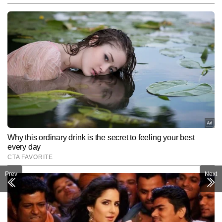
Prev
Next