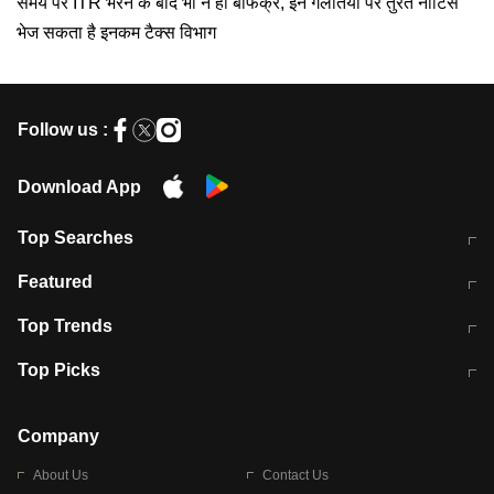
समय पर ITR भरने के बाद भी न हों बेफिक्र, इन गलतियों पर तुरंत नोटिस
भेज सकता है इनकम टैक्स विभाग
Follow us :
Download App
Top Searches
मुंबई में लगे 'जेन जी' के पोस्टर, लिखा- 'मैं
मानसून में वायरल इंफ्केशन से बचाव करेंगी ये
Featured
विद्यार्थियों के साथ हूं
होममेड़ ड्रिंक
10 अगस्त को विधानसभा का घेराव करेंगे
Pune News: प्राइवेट स्कूल में दर्दनाक
Top Trends
छात्र
हादसा
RBI का नया नियम: अब बैंकों को अपनी सभी
जम्मू-श्रीनगर नेशनल हाईवे पर आज वाहनों
Top Picks
शाखाओं में जमा पर देना होगा एकसमान ब्याज
की आवाजाही पूरी तरह ठप
अगले 14 घंटे दिल्ली-यूपी समेत इन राज्यों में
सोशल मीडिया पर वायरल हुई आईआईटी बॉम्बे
बारिश की चेतावनी
के स्टूडेंट की मार्कशीट
Company
About Us
Contact Us