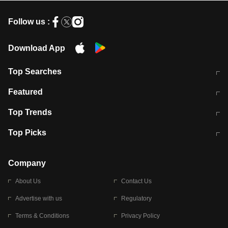
Follow us :
Download App
Top Searches
मुंबई में लगे 'जेन जी' के पोस्टर, लिखा- 'मैं
मानसून में वायरल इंफ्केशन से बचाव करेंगी ये
Featured
विद्यार्थियों के साथ हूं
होममेड़ ड्रिंक
10 अगस्त को विधानसभा का घेराव करेंगे
Pune News: प्राइवेट स्कूल में दर्दनाक
Top Trends
छात्र
हादसा
RBI का नया नियम: अब बैंकों को अपनी सभी
जम्मू-श्रीनगर नेशनल हाईवे पर आज वाहनों
Top Picks
शाखाओं में जमा पर देना होगा एकसमान ब्याज
की आवाजाही पूरी तरह ठप
अगले 14 घंटे दिल्ली-यूपी समेत इन राज्यों में
सोशल मीडिया पर वायरल हुई आईआईटी बॉम्बे
बारिश की चेतावनी
के स्टूडेंट की मार्कशीट
Company
About Us
Contact Us
Advertise with us
Regulatory
Terms & Conditions
Privacy Policy