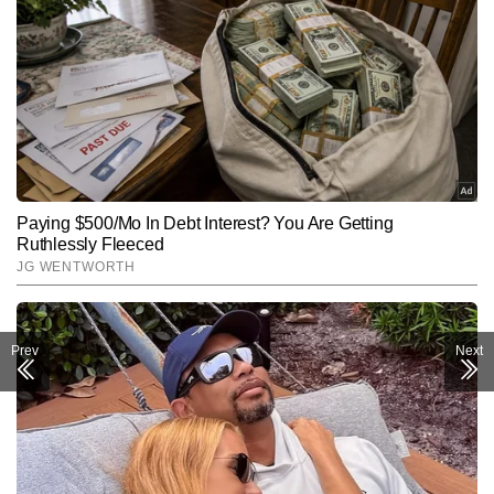
Prev
Next